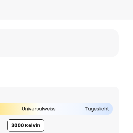
Universalweiss
Tageslicht
3000 Kelvin