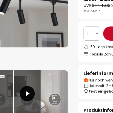
UVP
CHF 46.12
inkl. MwSt.
1
50 Tage kos
Flexible Zah
Lieferinfor
Nur noch weni
Lieferzeit: 2 
Fest eingeb
Produktinf