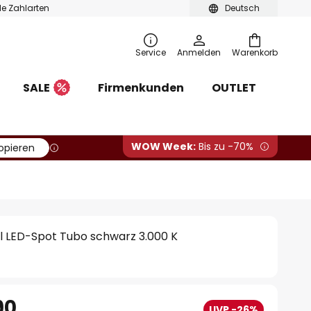
ble Zahlarten
Deutsch
Service
Anmelden
Warenkorb
SALE
Firmenkunden
OUTLET
WOW Week:
Bis zu -70%
opieren
l LED-Spot Tubo schwarz 3.000 K
90
UVP -26%