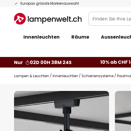
Zum
Europas grösste Markenauswahl
Inhalt
Finden
springen
Sie
Ihre
Innenleuchten
Räume
Aussenleuc
Leuchte...
10% ab CHF 1
Nur
02D 00H 38M 24S
Lampen & Leuchten
Innenleuchten
Schienensysteme
Paulma
Zum
Ende
der
Bildgalerie
springen