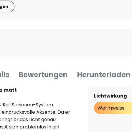
igen
ils
Bewertungen
Herunterladen
rz matt
Lichtwirkung
s URail Schienen-System
Warmweiss
 eindrucksvolle Akzente. Da er
bringt er das Licht genau
ässt sich problemlos in ein