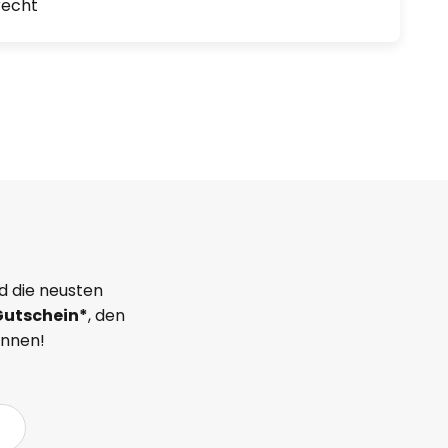
recht
d die neusten
Gutschein*
, den
önnen!