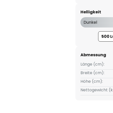
em einbinden, da er mit allen
ibel ist.
Helligkeit
as schlanke, dezente Design,
Dunkel
ion für all diejenigen, die nach
500 
Abmessung
Länge (cm):
Breite (cm):
Höhe (cm):
Nettogewicht (k