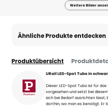
Weitere Bilder anze
Zum
Anfang
der
Bildgalerie
Ähnliche Produkte entdecken
springen
Produktübersicht
Produktdeta
URail LED-Spot Tubo in schwa
Dieser LED-Spot Tubo ist für da
vorgesehen und setzt bei diesem
sich bei Bedarf ausrichten lässt, 
dorthin, wo man es benötigt. Er l