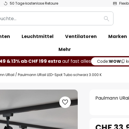
50 Tage kostenlose Retoure
Flexi
Suche
hten
Leuchtmittel
Ventilatoren
Marken
Mehr
49 & 13% ab CHF 199 extra
auf fast alles
Code:
WOW
k
nn URail
Paulmann URail LED-Spot Tubo schwarz 3.000 K
Paulmann URai
CHF 33.