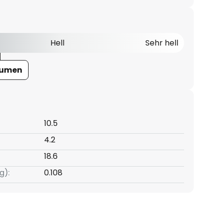
Hell
Sehr hell
Lumen
10.5
4.2
18.6
g):
0.108