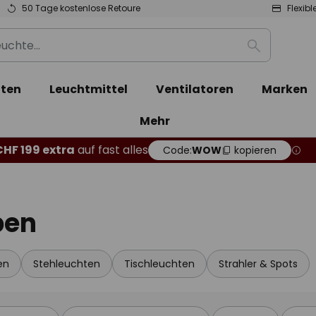
50 Tage kostenlose Retoure
Flexib
Suche
ten
Leuchtmittel
Ventilatoren
Marken
Mehr
CHF 199 extra
auf fast alles
Code:
WOW
kopieren
pen
en
Stehleuchten
Tischleuchten
Strahler & Spots