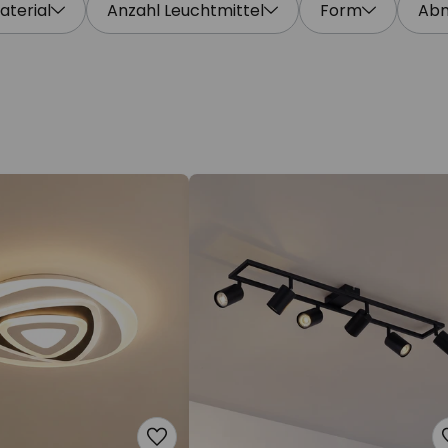
aterial
Anzahl Leuchtmittel
Form
Ab