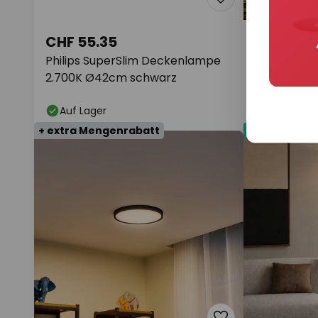
CHF 55.35
CHF 58.
UVP
CHF 64.9
Philips SuperSlim Deckenlampe
Lindby Dec
2.700K Ø42cm schwarz
28 cm, rau
Auf Lager
Auf Lager
+ extra Mengenrabatt
Neu