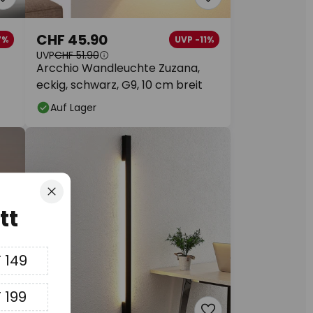
CHF 45.90
7%
UVP -11%
UVP
CHF 51.90
Arcchio Wandleuchte Zuzana,
eckig, schwarz, G9, 10 cm breit
Auf Lager
Schliessen
tt
 149
 199