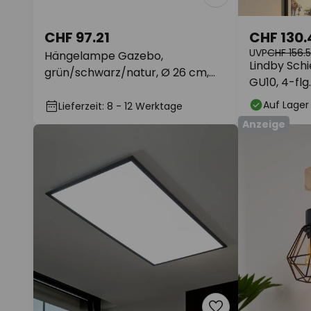
CHF 97.21
CHF 130.
UVP
CHF 156.
Hängelampe Gazebo,
Lindby Sch
grün/schwarz/natur, Ø 26 cm,
GU10, 4-flg
Stoff/Rattan
Auf Lager
Lieferzeit: 8 - 12 Werktage
Anzeige