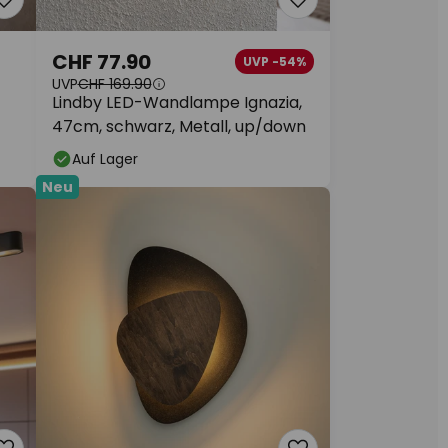
CHF 77.90
UVP -54%
UVP
CHF 169.90
Lindby LED-Wandlampe Ignazia,
47cm, schwarz, Metall, up/down
Auf Lager
Neu