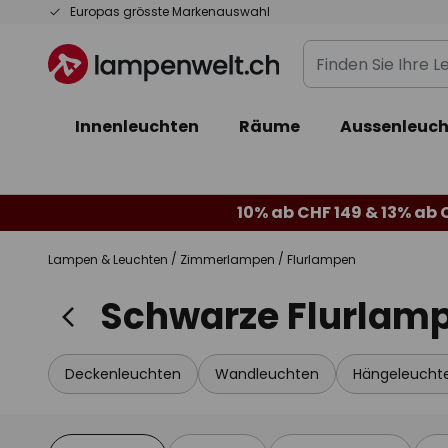
Zum
Europas grösste Markenauswahl
Inhalt
Finden
springen
Sie
Ihre
Innenleuchten
Räume
Aussenleuch
Leuchte...
10% ab CHF 149 & 13% ab 
Lampen & Leuchten
Zimmerlampen
Flurlampen
Schwarze Flurlam
Deckenleuchten
Wandleuchten
Hängeleucht