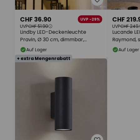
CHF 36.90
CHF 219.
UVP -29%
UVP
CHF 51.90
UVP
CHF 249.
Lindby LED-Deckenleuchte
Lucande LE
Pravin, Ø 30 cm, dimmbar,
Raymond, s
schwarz
dimmbar
Auf Lager
Auf Lager
+ extra Mengenrabatt