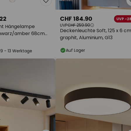
22
CHF 184.90
UVP -2
UVP
CHF 259.90
ight Hängelampe
Deckenleuchte Soft, 125 x 6 cm
chwarz/amber 68cm
graphit, Aluminium, G13
Auf Lager
: 9 - 13 Werktage