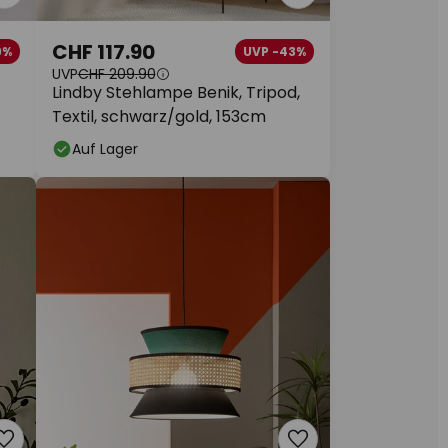
CHF 117.90
9%
UVP -43%
UVP
CHF 209.90
Lindby Stehlampe Benik, Tripod,
Textil, schwarz/gold, 153cm
Auf Lager