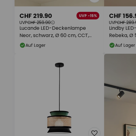
CHF 219.90
CHF 156.
UVP -15%
UVP
CHF 259.90
UVP
CHF 289.
Lucande LED-Deckenlampe
Lindby LED
Neor, schwarz, Ø 60 cm, CCT,
Rebeka, Ø 
dimmbar
Fernbedie
Auf Lager
Auf Lager