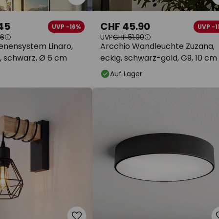
45
CHF 45.90
UVP -16%
UVP -1
56
UVP
CHF 51.90
ienensystem Linaro,
Arcchio Wandleuchte Zuzana,
., schwarz, Ø 6 cm
eckig, schwarz-gold, G9, 10 cm
Auf Lager