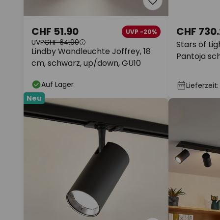
CHF 51.90
CHF 730.
UVP -20%
UVP
CHF 64.90
Stars of L
Lindby Wandleuchte Joffrey, 18
Pantoja s
cm, schwarz, up/down, GU10
5-flg.
Auf Lager
Lieferzeit
Neu