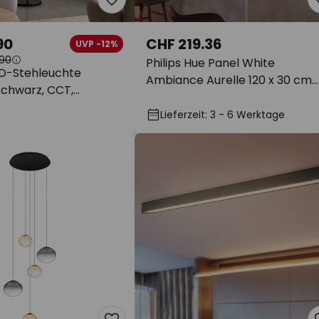
90
CHF 219.36
UVP -12%
90
Philips Hue Panel White
D-Stehleuchte
Ambiance Aurelle 120 x 30 cm
chwarz, CCT,
schwarz
Lieferzeit: 3 - 6 Werktage