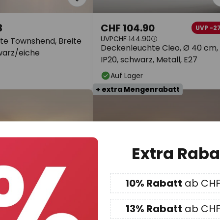
3
CHF 104.90
UVP -2
UVP
CHF 144.90
e Townshend, Breite
Deckenleuchte Cleo, Ø 40 cm,
warz/eiche
IP20, schwarz, Metall, E27
Auf Lager
+ extra Mengenrabatt
Extra Raba
10% Rabatt
ab CHF
13% Rabatt
ab CHF