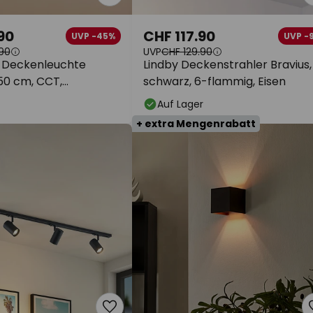
90
CHF 117.90
UVP -45%
UVP -
90
UVP
CHF 129.90
-Deckenleuchte
Lindby Deckenstrahler Bravius,
50 cm, CCT,
schwarz, 6-flammig, Eisen
nung
Auf Lager
+ extra Mengenrabatt