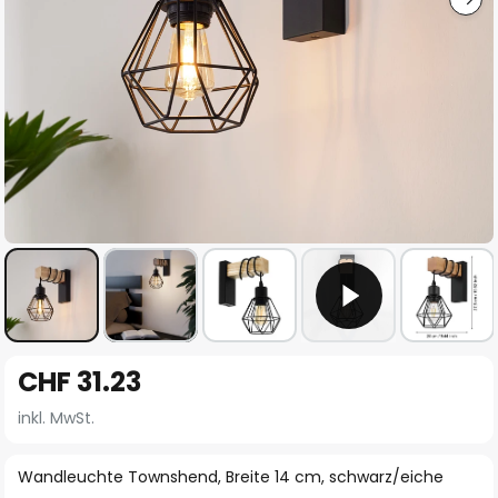
Zum
CHF 31.23
Anfang
der
inkl. MwSt.
Bildgalerie
springen
Wandleuchte Townshend, Breite 14 cm, schwarz/eiche