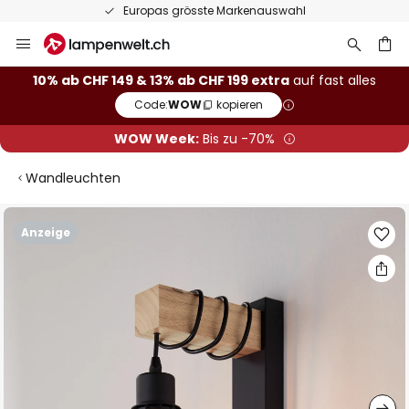
Europas grösste Markenauswahl
Zum
Inhalt
springen
10% ab CHF 149 & 13% ab CHF 199 extra
auf fast alles
Code:
WOW
kopieren
he
WOW Week:
Bis zu -70%
Wandleuchten
Zum
Anzeige
Ende
der
Bildgalerie
springen