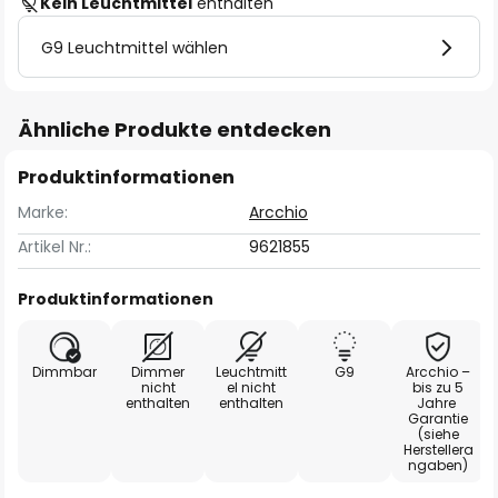
Kein Leuchtmittel
enthalten
G9 Leuchtmittel wählen
Ähnliche Produkte entdecken
Produktinformationen
Marke:
Arcchio
Artikel Nr.:
9621855
Produktinformationen
Dimmbar
Dimmer
Leuchtmitt
G9
Arcchio –
nicht
el nicht
bis zu 5
enthalten
enthalten
Jahre
Garantie
(siehe
Herstellera
ngaben)