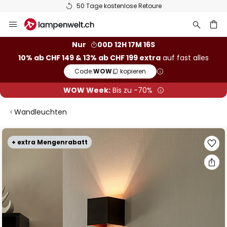
50 Tage kostenlose Retoure
Zum
Inhalt
springen
Nur
00D 12H 17M 15S
10% ab CHF 149 & 13% ab CHF 199 extra
auf fast alles
he
Code:
WOW
kopieren
WOW Week:
Bis zu -70%
Wandleuchten
Zum
+ extra Mengenrabatt
Ende
der
Bildgalerie
springen