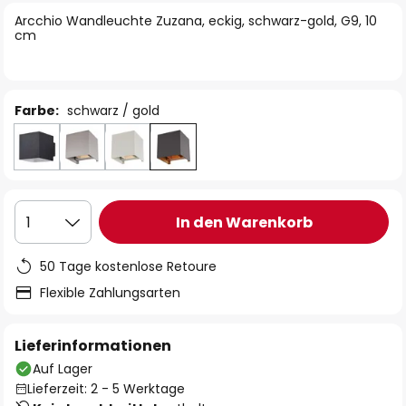
springen
Arcchio Wandleuchte Zuzana, eckig, schwarz-gold, G9, 10
cm
Farbe:
schwarz / gold
In den Warenkorb
1
50 Tage kostenlose Retoure
Flexible Zahlungsarten
Lieferinformationen
Auf Lager
Lieferzeit: 2 - 5 Werktage