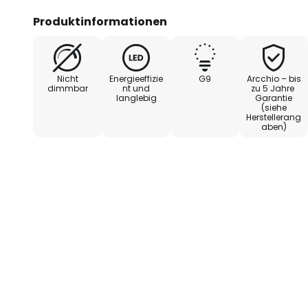
Produktinformationen
Nicht
Energieeffizie
G9
Arcchio – bis
dimmbar
nt und
zu 5 Jahre
langlebig
Garantie
(siehe
Herstellerang
aben)