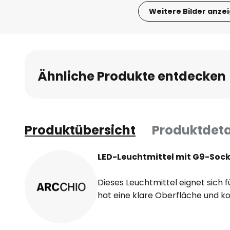
Weitere Bilder anze
Zum
Anfang
der
Bildgalerie
Ähnliche Produkte entdecken
springen
Produktübersicht
Produktdeta
LED-Leuchtmittel mit G9-Soc
Dieses Leuchtmittel eignet sich 
hat eine klare Oberfläche und ko