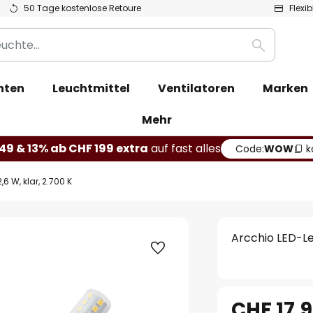
50 Tage kostenlose Retoure
Flexi
Suche
hten
Leuchtmittel
Ventilatoren
Marken
Mehr
49 & 13% ab CHF 199 extra
auf fast alles
Code:
WOW
k
,6 W, klar, 2.700 K
Arcchio LED-Leu
CHF 17.