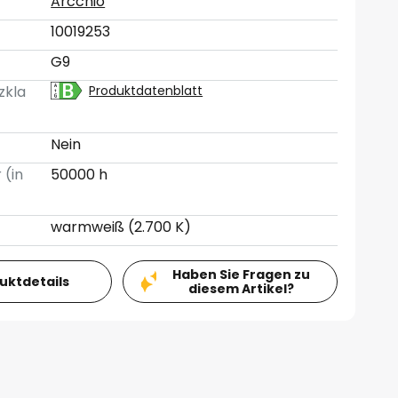
Arcchio
10019253
G9
zkla
Produktdatenblatt
Nein
 (in
50000 h
warmweiß (2.700 K)
Haben Sie Fragen zu
duktdetails
diesem Artikel?