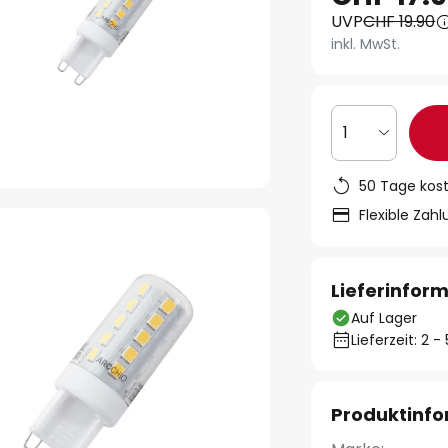
UVP
CHF 19.90
inkl. MwSt.
1
50 Tage kos
Flexible Zah
Lieferinfor
Auf Lager
Lieferzeit: 2 
Produktinf