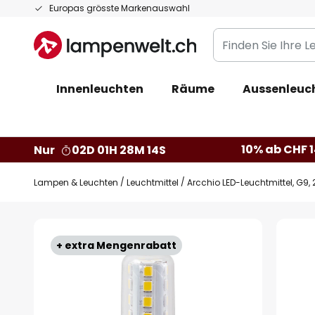
Zum
Europas grösste Markenauswahl
Inhalt
Finden
springen
Sie
Ihre
Innenleuchten
Räume
Aussenleuc
Leuchte...
10% ab CHF 1
Nur
02D 01H 28M 13S
Lampen & Leuchten
Leuchtmittel
Arcchio LED-Leuchtmittel, G9, 2
Zum
Ende
+ extra Mengenrabatt
der
Bildgalerie
springen