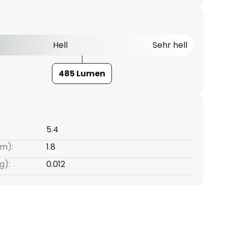
Hell
Sehr hell
485 Lumen
5.4
m):
1.8
g):
0.012