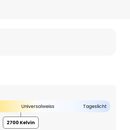
Universalweiss
Tageslicht
2700 Kelvin