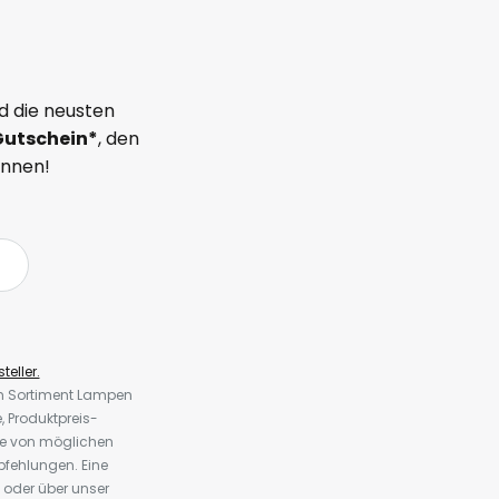
d die neusten
Gutschein*
, den
önnen!
teller.
em Sortiment Lampen
 Produktpreis-
te von möglichen
fehlungen. Eine
 oder über unser