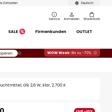
ble Zahlarten
Deutsch
Service
Anmelden
Warenkorb
SALE
Firmenkunden
OUTLET
WOW Week:
Bis zu -70%
opieren
chtmittel, G9, 2,6 W, klar, 2.700 K
90
UVP -10%