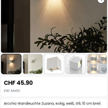
Zum
CHF 45.90
Anfang
der
inkl. MwSt.
Bildgalerie
springen
Arcchio Wandleuchte Zuzana, eckig, weiß, G9, 10 cm breit