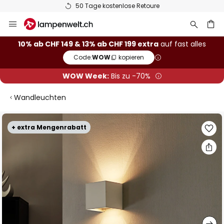
50 Tage kostenlose Retoure
Zum
Inhalt
springen
10% ab CHF 149 & 13% ab CHF 199 extra
auf fast alles
Code:
WOW
kopieren
he
WOW Week:
Bis zu -70%
Wandleuchten
Zum
+ extra Mengenrabatt
Ende
der
Bildgalerie
springen