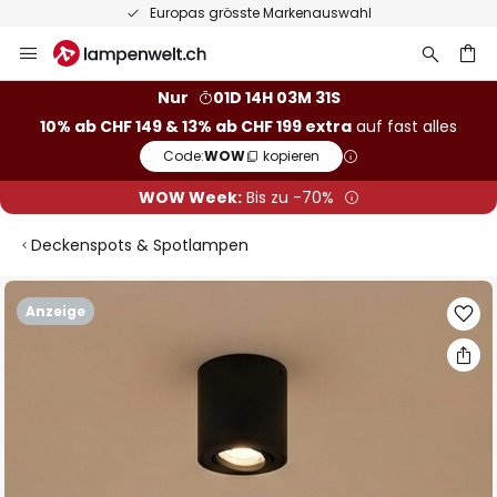
Europas grösste Markenauswahl
Zum
Inhalt
springen
Nur
01D 14H 03M 31S
10% ab CHF 149 & 13% ab CHF 199 extra
auf fast alles
he
Code:
WOW
kopieren
WOW Week:
Bis zu -70%
Deckenspots & Spotlampen
Zum
Anzeige
Ende
der
Bildgalerie
springen