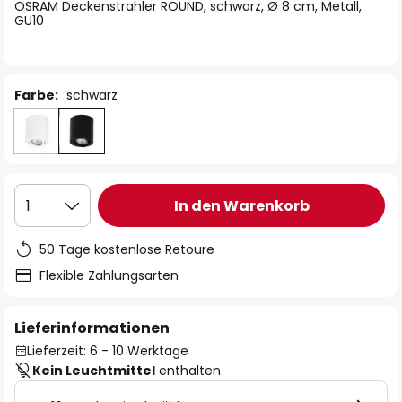
springen
OSRAM Deckenstrahler ROUND, schwarz, Ø 8 cm, Metall,
GU10
Farbe:
schwarz
In den Warenkorb
1
50 Tage kostenlose Retoure
Flexible Zahlungsarten
Lieferinformationen
Lieferzeit: 6 - 10 Werktage
Kein Leuchtmittel
enthalten