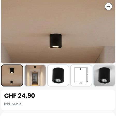
Zum
CHF 24.90
Anfang
der
inkl. MwSt.
Bildgalerie