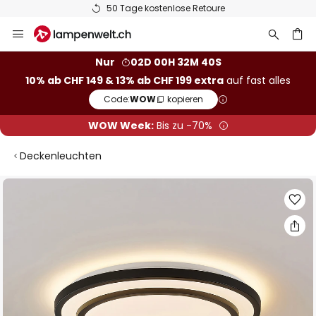
50 Tage kostenlose Retoure
Zum
Inhalt
springen
Nur
02D 00H 32M 40S
10% ab CHF 149 & 13% ab CHF 199 extra
auf fast alles
he
Code:
WOW
kopieren
WOW Week:
Bis zu -70%
Deckenleuchten
Zum
Ende
der
Bildgalerie
springen