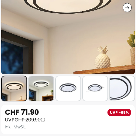
Zum
CHF 71.90
UVP -65%
Anfang
UVP
CHF 209.90
der
inkl. MwSt.
Bildgalerie