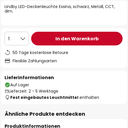
springen
Lindby LED-Deckenleuchte Essina, schwarz, Metall, CCT,
dim.
In den Warenkorb
1
50 Tage kostenlose Retoure
Flexible Zahlungsarten
Lieferinformationen
Auf Lager
Lieferzeit: 2 - 5 Werktage
Fest eingebautes Leuchtmittel
enthalten
Ähnliche Produkte entdecken
Produktinformationen