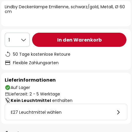
springen
Lindby Deckenlampe Emilienne, schwarz/gold, Metall, Ø 60
cm
In den Warenkorb
1
50 Tage kostenlose Retoure
Flexible Zahlungsarten
Lieferinformationen
Auf Lager
Lieferzeit: 2 - 5 Werktage
Kein Leuchtmittel
enthalten
E27 Leuchtmittel wählen