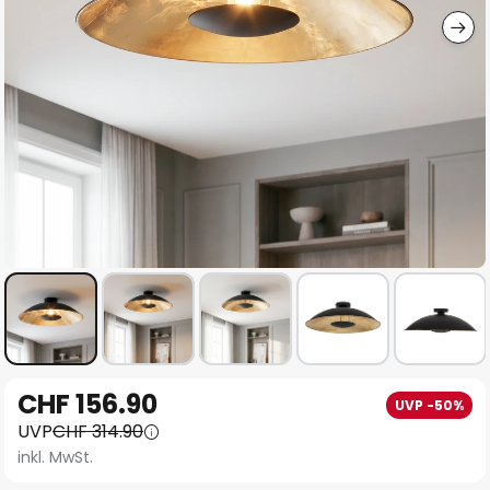
Zum
CHF 156.90
UVP -50%
Anfang
UVP
CHF 314.90
der
inkl. MwSt.
Bildgalerie