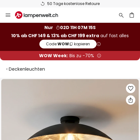
50 Tage kostenlose Retoure
Zum
Inhalt
springen
Nur
02D 11H 07M 15S
10% ab CHF 149 & 13% ab CHF 199 extra
auf fast alles
he
Code:
WOW
kopieren
WOW Week:
Bis zu -70%
Deckenleuchten
Zum
Ende
der
Bildgalerie
springen