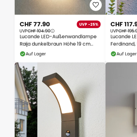
CHF 77.90
CHF 117.
UVP -25%
UVP
CHF 104.90
UVP
CHF 195.
Lucande LED-Außenwandlampe
Lucande L
Raija dunkelbraun Höhe 19 cm
Ferdinand,
CCT
Auf Lager
Auf Lager