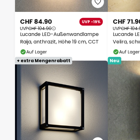
CHF 84.90
CHF 71.9
UVP -19%
UVP
CHF 104.90
UVP
CHF 104.
Lucande LED-Außenwandlampe
Lucande L
Raija, anthrazit, Höhe 19 cm, CCT
Velira, sch
Auf Lager
Auf Lager
+ extra Mengenrabatt
Neu