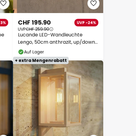
CHF 195.90
33%
UVP -24%
UVP
CHF 259.90
pe
Lucande LED-Wandleuchte
Lengo, 50cm anthrazit, up/down
3000K
Auf Lager
+ extra Mengenrabatt