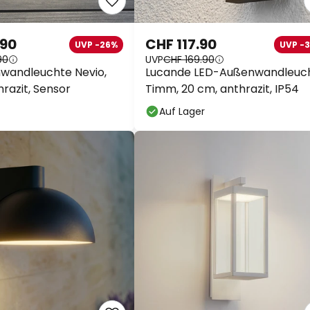
.90
CHF 117.90
UVP -26%
UVP -
90
UVP
CHF 169.90
wandleuchte Nevio,
Lucande LED-Außenwandleuc
hrazit, Sensor
Timm, 20 cm, anthrazit, IP54
Auf Lager