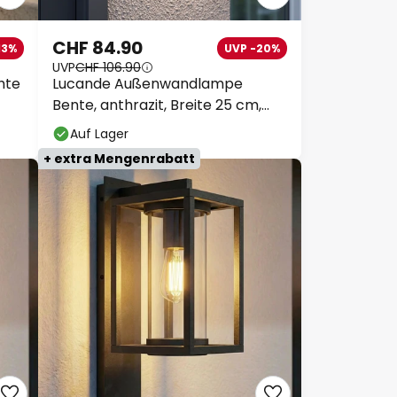
CHF 84.90
13%
UVP -20%
UVP
CHF 106.90
hte
Lucande Außenwandlampe
Bente, anthrazit, Breite 25 cm,
IP54
Auf Lager
+ extra Mengenrabatt