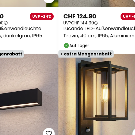
90
CHF 124.90
UVP -24%
UVP -
90
UVP
CHF 144.90
ußenwandleuchte
Lucande LED-Außenwandleuc
s, dunkelgrau, IP65
Trevin, 40 cm, IP65, Aluminium
Auf Lager
genrabatt
+ extra Mengenrabatt