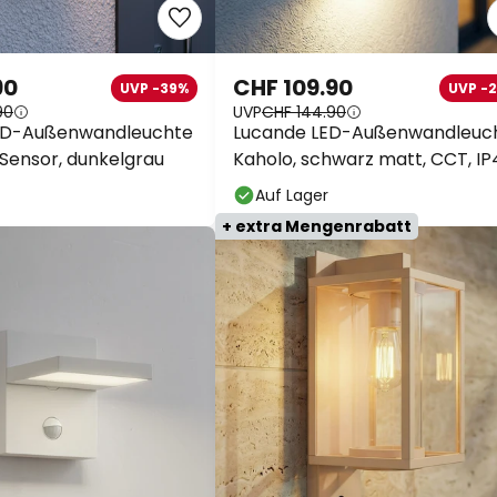
90
CHF 109.90
UVP -39%
UVP -
90
UVP
CHF 144.90
ED-Außenwandleuchte
Lucande LED-Außenwandleuc
 Sensor, dunkelgrau
Kaholo, schwarz matt, CCT, I
Auf Lager
+ extra Mengenrabatt