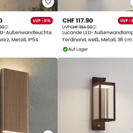
0
CHF 117.90
UVP -31%
UVP -
90
UVP
CHF 184.90
ED-Außenwandleuchte
Lucande LED-Außenwandlam
warz, Metall, IP54
Ferdinand, weiß, Metall, 38 cm
Auf Lager