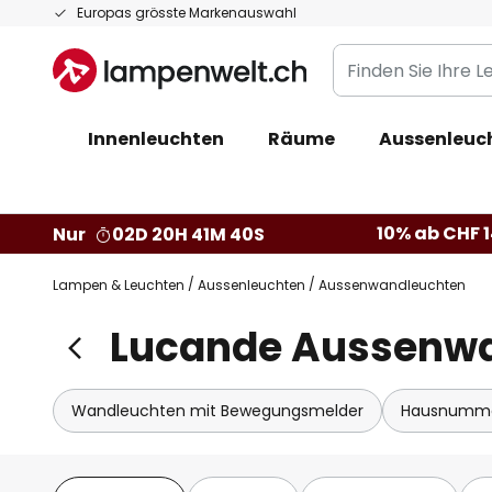
Zum
Europas grösste Markenauswahl
Inhalt
Finden
springen
Sie
Ihre
Innenleuchten
Räume
Aussenleuc
Leuchte...
10% ab CHF 1
Nur
02D 20H 41M 38S
Lampen & Leuchten
Aussenleuchten
Aussenwandleuchten
Lucande Aussenw
Wandleuchten mit Bewegungsmelder
Hausnumme