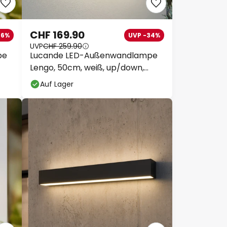
CHF 169.90
36%
UVP -34%
UVP
CHF 259.90
pe
Lucande LED-Außenwandlampe
Lengo, 50cm, weiß, up/down,
3000K
Auf Lager