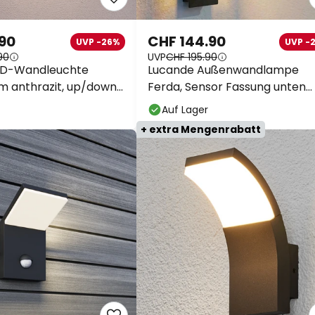
.90
CHF 144.90
UVP -26%
UVP -
90
UVP
CHF 195.90
ED-Wandleuchte
Lucande Außenwandlampe
m anthrazit, up/down
Ferda, Sensor Fassung unten
anthrazit
Auf Lager
+ extra Mengenrabatt