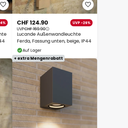
CHF 124.90
24%
UVP -26%
UVP
CHF 169.90
hte
Lucande Außenwandleuchte
P44
Ferda, Fassung unten, beige, IP44
Auf Lager
+ extra Mengenrabatt