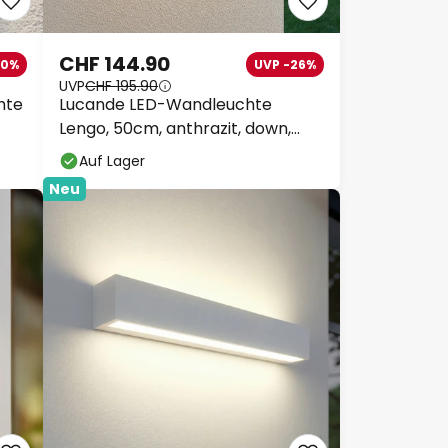
CHF 144.90
30%
UVP -26%
UVP
CHF 195.90
hte
Lucande LED-Wandleuchte
Lengo, 50cm, anthrazit, down,
3.000K
Auf Lager
Neu