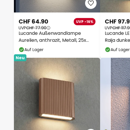
CHF 64.90
CHF 97.
UVP -16%
UVP
CHF 77.90
UVP
CHF 117.
Lucande Außenwandlampe
Lucande 
Aurelien, anthrazit, Metall, 25x
Raija dunk
25cm
CCT
Auf Lager
Auf Lager
Neu