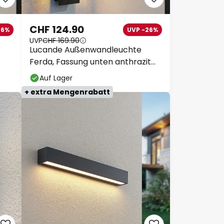
CHF 124.90
26%
UVP -26%
UVP
CHF 169.90
Lucande Außenwandleuchte
Ferda, Fassung unten anthrazit
IP44
Auf Lager
+ extra Mengenrabatt