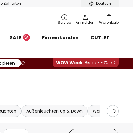
ble Zahlarten
Deutsch
Service
Anmelden
Warenkorb
SALE
Firmenkunden
OUTLET
WOW Week:
Bis zu -70%
opieren
leuchten
Außenleuchten Up & Down
Wandstrahler auss