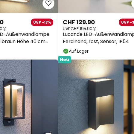
90
CHF 129.90
UVP -17%
UVP -
90
UVP
CHF 195.90
LED-Außenwandlampe
Lucande LED-Außenwandlam
elbraun Höhe 40 cm
Ferdinand, rost, Sensor, IP54
Auf Lager
Neu