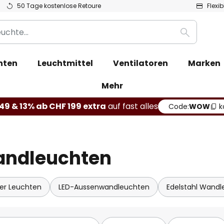
50 Tage kostenlose Retoure
Flexi
Suche
hten
Leuchtmittel
Ventilatoren
Marken
Mehr
49 & 13% ab CHF 199 extra
auf fast alles
Code:
WOW
k
andleuchten
r Leuchten
LED-Aussenwandleuchten
Edelstahl Wand