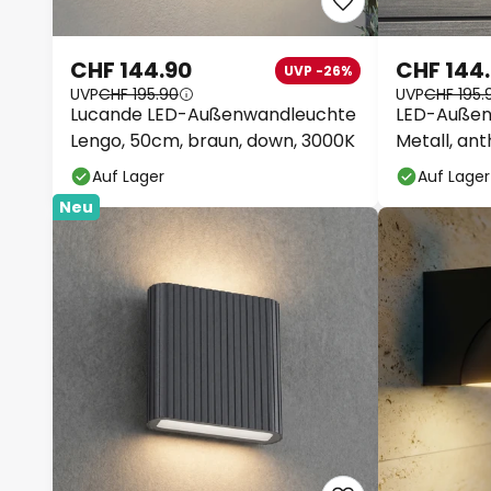
CHF 144.90
CHF 144
UVP -26%
UVP
CHF 195.90
UVP
CHF 195.
Lucande LED-Außenwandleuchte
LED-Außen
Lengo, 50cm, braun, down, 3000K
Metall, ant
Auf Lager
Auf Lager
Neu