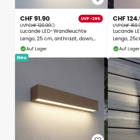
CHF 91.90
CHF 124
UVP -29%
UVP
CHF 129.90
UVP
CHF 169.
Lucande LED-Wandleuchte
Lucande L
Lengo, 25 cm, anthrazit, down,
Lengo, 25c
3000K
3000K
Auf Lager
Auf Lager
Neu