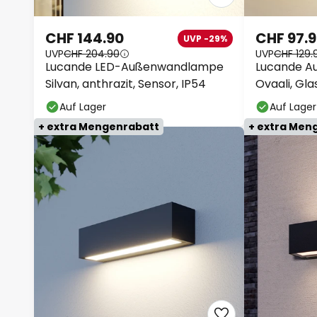
CHF 144.90
CHF 97.
UVP -29%
UVP
CHF 204.90
UVP
CHF 129.
Lucande LED-Außenwandlampe
Lucande A
Silvan, anthrazit, Sensor, IP54
Ovaali, Gla
Auf Lager
Auf Lager
+ extra Mengenrabatt
+ extra Men