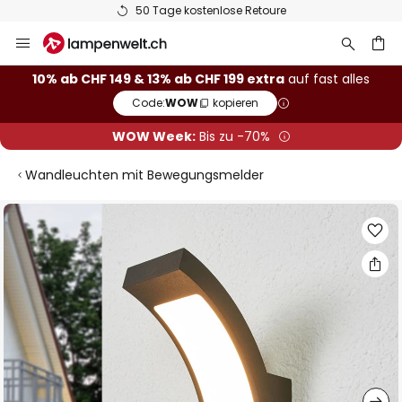
50 Tage kostenlose Retoure
Zum
Inhalt
springen
10% ab CHF 149 & 13% ab CHF 199 extra
auf fast alles
Code:
WOW
kopieren
he
WOW Week:
Bis zu -70%
Wandleuchten mit Bewegungsmelder
Zum
Ende
der
Bildgalerie
springen