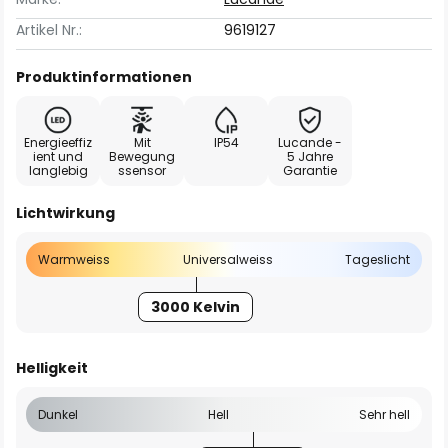
Artikel Nr.:
9619127
Produktinformationen
Energieeffiz
Mit
IP54
Lucande -
ient und
Bewegung
5 Jahre
langlebig
ssensor
Garantie
Lichtwirkung
Warmweiss
Universalweiss
Tageslicht
3000 Kelvin
Helligkeit
Dunkel
Hell
Sehr hell