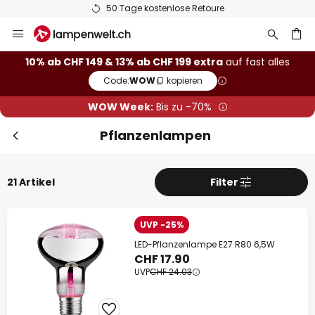
50 Tage kostenlose Retoure
Zum
Sch
Extra Rabatt
Inhalt
springen
10% Rabatt
ab CHF 149
10% ab CHF 149 & 13% ab CHF 199 extra
auf fast alles
Code:
WOW
kopieren
he
13% Rabatt
ab CHF 199
WOW Week:
Bis zu -70%
auf fast alles*
Pflanzenlampen
Ihr Code:
WOW
kopieren
21 Artikel
Filter
Jetzt einlösen
*Ausgenommene Hersteller
UVP -25%
LED-Pflanzenlampe E27 R80 6,5W
CHF 17.90
UVP
CHF 24.03