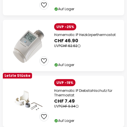
Auf Lager
UVP -25%
Homematic IP Heizkörperthermostat
CHF 46.90
UVP
CHF 62.62
Auf Lager
Letzte Stücke
UVP -19%
Homematic IP Diebstahlschutz für
Thermostat
CHF 7.49
UVP
CHF 9.34
Auf Lager