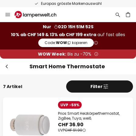
Europas grösste Markenauswahl
Zum
Inhalt
springen
Nur
02D 15H 51M 51S
10% ab CHF 149 & 13% ab CHF 199 extra
auf fast alles
he
Code:
WOW
kopieren
WOW Week:
Bis zu -70%
Smart Home Thermostate
7 Artikel
Filter
UVP -59%
Prios Smart Heizkörperthermostat,
ZigBee, Tuya, weiß
CHF 36.90
UVP
CHF 91.90