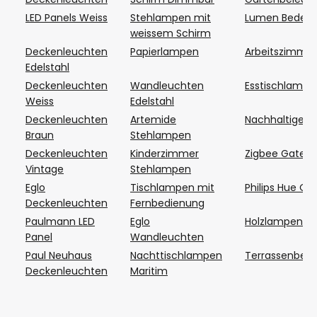
LED Panels Weiss
Stehlampen mit
Lumen Bedeu
weissem Schirm
Deckenleuchten
Papierlampen
Arbeitszimme
Edelstahl
Deckenleuchten
Wandleuchten
Esstischlampe
Weiss
Edelstahl
Deckenleuchten
Artemide
Nachhaltige 
Braun
Stehlampen
Deckenleuchten
Kinderzimmer
Zigbee Gatew
Vintage
Stehlampen
Eglo
Tischlampen mit
Philips Hue Ou
Deckenleuchten
Fernbedienung
Paulmann LED
Eglo
Holzlampen
Panel
Wandleuchten
Paul Neuhaus
Nachttischlampen
Terrassenbel
Deckenleuchten
Maritim