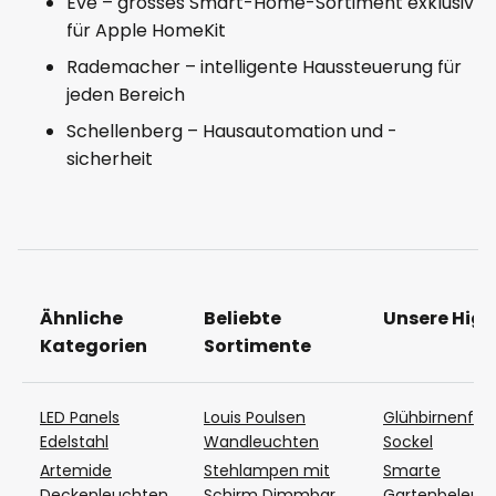
Eve – grosses Smart-Home-Sortiment exklusiv
für Apple HomeKit
Rademacher – intelligente Haussteuerung für
jeden Bereich
Schellenberg – Hausautomation und -
sicherheit
Ähnliche
Beliebte
Unsere High
Kategorien
Sortimente
LED Panels
Louis Poulsen
Glühbirnenfas
Edelstahl
Wandleuchten
Sockel
Artemide
Stehlampen mit
Smarte
Deckenleuchten
Schirm Dimmbar
Gartenbeleuc