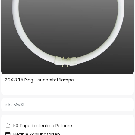
Zum
2GX13 T5 Ring-Leuchtstofflampe
Anfang
der
Bildgalerie
inkl. MwSt.
springen
50 Tage kostenlose Retoure
Flexible Zahlungsarten