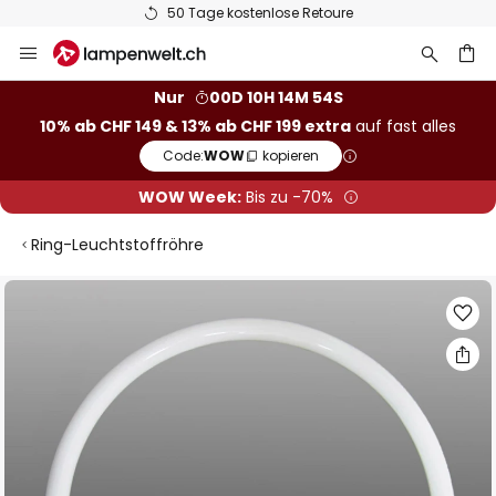
ge kostenlose Retoure
Flexi
Zum
Inhalt
springen
Nur
00D 10H 14M 54S
10% ab CHF 149 & 13% ab CHF 199 extra
auf fast alles
he
Code:
WOW
kopieren
WOW Week:
Bis zu -70%
Ring-Leuchtstoffröhre
Zum
Ende
der
Bildgalerie
springen