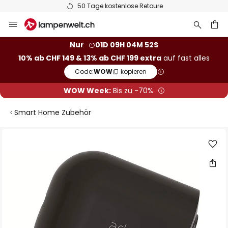
50 Tage kostenlose Retoure
Zum
Inhalt
springen
Nur
01D 09H 04M 52S
10% ab CHF 149 & 13% ab CHF 199 extra
auf fast alles
he
Code:
WOW
kopieren
WOW Week:
Bis zu -70%
Smart Home Zubehör
Zum
Ende
der
Bildgalerie
springen