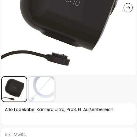
Zum
Arlo Ladekabel Kamera Ultra, Pro3, FL Außenbereich
Anfang
der
Bildgalerie
inkl. MwSt.