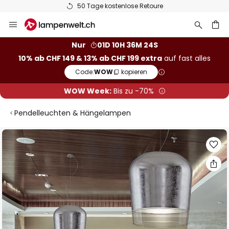
50 Tage kostenlose Retoure
Zum
Inhalt
springen
Nur
01D 10H 36M 24S
10% ab CHF 149 & 13% ab CHF 199 extra
auf fast alles
he
Code:
WOW
kopieren
WOW Week:
Bis zu -70%
Pendelleuchten & Hängelampen
Zum
Ende
der
Bildgalerie
springen