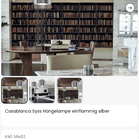
Zum
Casablanca Syss Hängelampe einflammig silber
Anfang
der
Bildgalerie
inkl. MwSt.