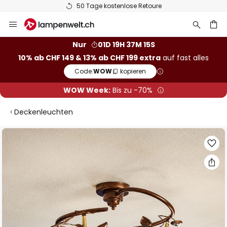
50 Tage kostenlose Retoure
Zum
Inhalt
springen
Nur
01D 19H 37M 15S
10% ab CHF 149 & 13% ab CHF 199 extra
auf fast alles
he
Code:
WOW
kopieren
WOW Week:
Bis zu -70%
Deckenleuchten
Zum
Ende
der
Bildgalerie
springen