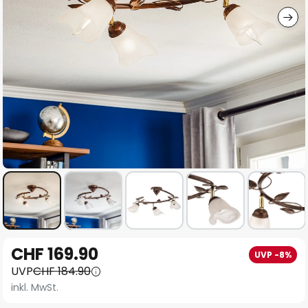
Zum
CHF 169.90
UVP -8%
Anfang
UVP
CHF 184.90
der
inkl. MwSt.
Bildgalerie