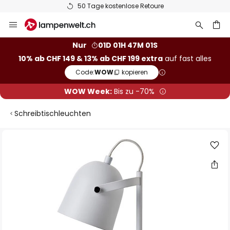
50 Tage kostenlose Retoure
Zum
Inhalt
springen
Nur
01D 01H 47M 00S
10% ab CHF 149 & 13% ab CHF 199 extra
auf fast alles
he
Code:
WOW
kopieren
WOW Week:
Bis zu -70%
Schreibtischleuchten
Zum
Ende
der
Bildgalerie
springen