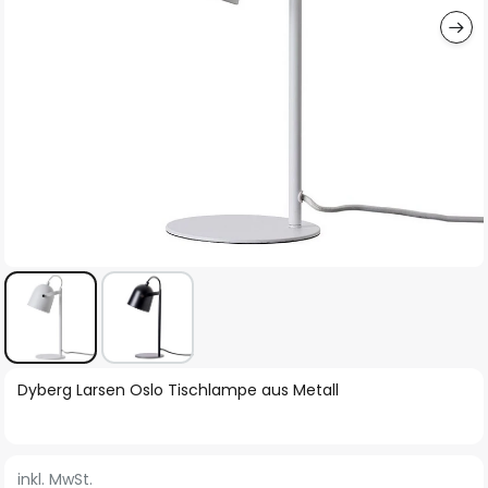
Zum
Dyberg Larsen Oslo Tischlampe aus Metall
Anfang
der
Bildgalerie
inkl. MwSt.