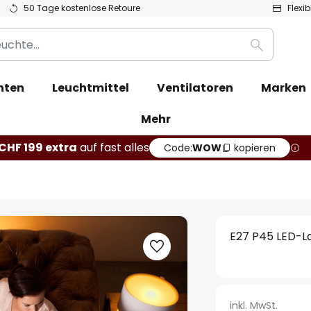
50 Tage kostenlose Retoure
Flexi
Suche
hten
Leuchtmittel
Ventilatoren
Marken
Mehr
CHF 199 extra
auf fast alles
Code:
WOW
kopieren
E27 P45 LED-L
inkl. MwSt.