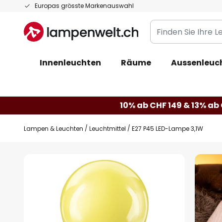
Zum
Europas grösste Markenauswahl
Inhalt
Finden
springen
Sie
Ihre
Innenleuchten
Räume
Aussenleuc
Leuchte...
10% ab CHF 149 & 13% ab 
Lampen & Leuchten
Leuchtmittel
E27 P45 LED-Lampe 3,1W
Zum
Ende
der
Bildgalerie
springen