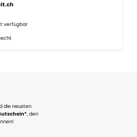
t.ch
ort verfügbar
recht
d die neusten
Gutschein*
, den
önnen!