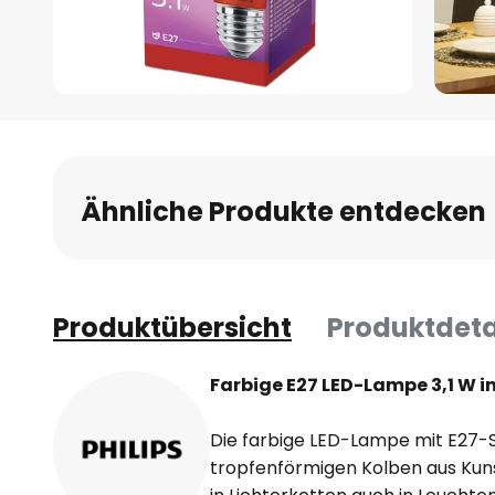
Zum
Anfang
der
Bildgalerie
Ähnliche Produkte entdecken
springen
Produktübersicht
Produktdeta
Farbige E27 LED-Lampe 3,1 W i
Die farbige LED-Lampe mit E27-
tropfenförmigen Kolben aus Kun