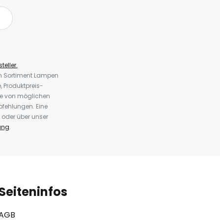
teller.
em Sortiment Lampen
 Produktpreis-
te von möglichen
fehlungen. Eine
 oder über unser
ung
.
Seiteninfos
AGB