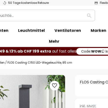
50 Tage kostenlose Retoure
Flexi
Suche
hten
Leuchtmittel
Ventilatoren
Marken
Mehr
49 & 13% ab CHF 199 extra
auf fast alles
Code:
WOW
k
hten
FLOS Casting C150 LED-Wegeleuchte, 85 cm
FLOS Casting 
inkl. MwSt.