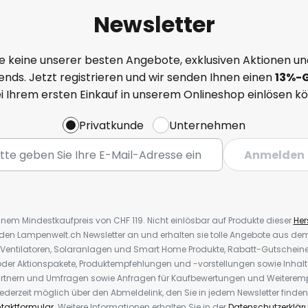
Newsletter
e keine unserer besten Angebote, exklusiven Aktionen un
nds. Jetzt registrieren und wir senden Ihnen einen
13%
-
ei Ihrem ersten Einkauf in unserem Onlineshop einlösen k
Privatkunde
Unternehmen
Anmelden
inem Mindestkaufpreis von CHF 119. Nicht einlösbar auf Produkte dieser
Hers
r den Lampenwelt.ch Newsletter an und erhalten sie tolle Angebote aus d
 Ventilatoren, Solaranlagen und Smart Home Produkte, Rabatt-Gutscheine,
der Aktionspakete, Produktempfehlungen und -vorstellungen sowie Inhal
rtnern und Umfragen sowie Anfragen für Kaufbewertungen und Weiteremp
ederzeit möglich über den Abmeldelink, den Sie in jedem Newsletter finden
taktformular
. Weitere Informationen erhalten Sie in der
Datenschutzerklär