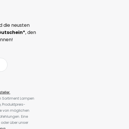
d die neusten
Gutschein*
, den
önnen!
teller.
em Sortiment Lampen
 Produktpreis-
te von möglichen
fehlungen. Eine
 oder über unser
ung
.