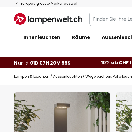
Zum
Europas grösste Markenauswahl
Inhalt
Finden
springen
Sie
Ihre
Innenleuchten
Räume
Aussenleuc
Leuchte...
10% ab CHF 1
Nur
01D 07H 20M 54S
Lampen & Leuchten
Aussenleuchten
Wegeleuchten, Pollerleuc
Zum
Ende
der
Bildgalerie
springen