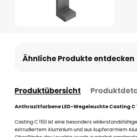
Zum
Anfang
der
Bildgalerie
Ähnliche Produkte entdecken
springen
Produktübersicht
Produktdeta
Anthrazitfarbene LED-Wegeleuchte Casting C 15
Casting C 150 ist eine besonders widerstandsfähig
extrudiertem Aluminium und aus kupferarmem Alu