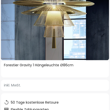
Zum
Forestier Gravity 1 Hängeleuchte Ø86cm
Anfang
der
Bildgalerie
inkl. MwSt.
springen
50 Tage kostenlose Retoure
Flexible Zahlungsarten