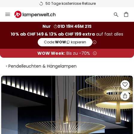
50 Tage kostenlose Retoure
Zum
Inhalt
springen
Nur
01D 19H 46M 21S
10% ab CHF 149 & 13% ab CHF 199 extra
auf fast alles
he
Code:
WOW
kopieren
WOW Week:
Bis zu -70%
Pendelleuchten & Hängelampen
Zum
Ende
der
Bildgalerie
springen