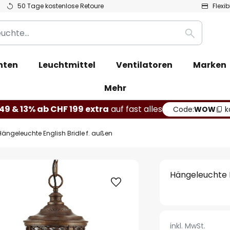
50 Tage kostenlose Retoure
Flexi
Suche
hten
Leuchtmittel
Ventilatoren
Marken
Mehr
49 & 13% ab CHF 199 extra
auf fast alles
Code:
WOW
k
Hängeleuchte English Bridle f. außen
Hängeleuchte E
inkl. MwSt.