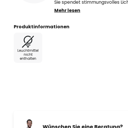
Sie spendet stimmungsvolles Lic
Balkon, auf der überdachten Te
Mehr lesen
Dachvorsprung.
Produktinformationen
- mit Schutzart IP23 ausgestatte
Leuchtmittel
nicht
enthalten
Wünschen Sie eine Beratung?