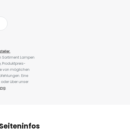
teller.
em Sortiment Lampen
 Produktpreis-
te von möglichen
fehlungen. Eine
 oder über unser
ung
.
Seiteninfos