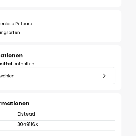
tenlose Retoure
lungsarten
mationen
mittel
enthalten
 wählen
ormationen
Elstead
3049116X