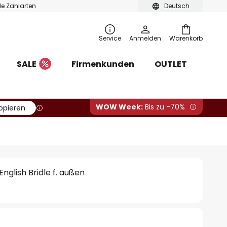
ble Zahlarten
Deutsch
Service
Anmelden
Warenkorb
SALE
Firmenkunden
OUTLET
WOW Week:
Bis zu -70%
opieren
nglish Bridle f. außen