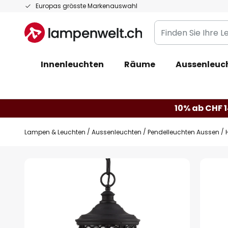
Zum
Europas grösste Markenauswahl
Inhalt
Finden
springen
Sie
Ihre
Innenleuchten
Räume
Aussenleuc
Leuchte...
10% ab CHF 1
Lampen & Leuchten
Aussenleuchten
Pendelleuchten Aussen
Zum
Ende
der
Bildgalerie
springen