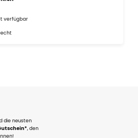
ort verfügbar
recht
d die neusten
Gutschein*
, den
önnen!