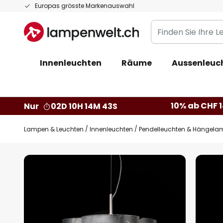
Zum
Europas grösste Markenauswahl
Inhalt
Finden
springen
Sie
Ihre
Innenleuchten
Räume
Aussenleuc
Leuchte...
10% ab CHF 1
Nur
02D 10H 14M 42S
Lampen & Leuchten
Innenleuchten
Pendelleuchten & Hängela
Zum
Ende
der
Bildgalerie
springen