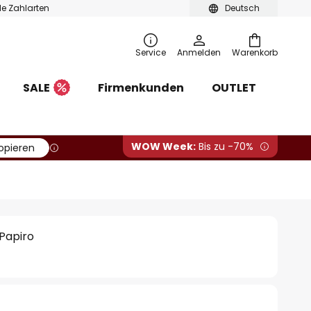
ble Zahlarten
Deutsch
Service
Anmelden
Warenkorb
SALE
Firmenkunden
OUTLET
WOW Week:
Bis zu -70%
opieren
Papiro