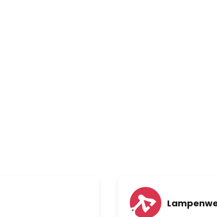
 Leuchtenserie Papiro
tungslösung.
Lampenwel