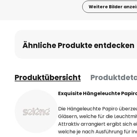
Weitere Bilder anze
Zum
Anfang
der
Bildgalerie
Ähnliche Produkte entdecken
springen
Produktübersicht
Produktdeta
Exquisite Hängeleuchte Papir
Die Hängeleuchte Papiro überzeu
Gläsern, welche für die Leuchtmit
Attraktiv arrangiert ergibt sich 
welche je nach Ausführung für i