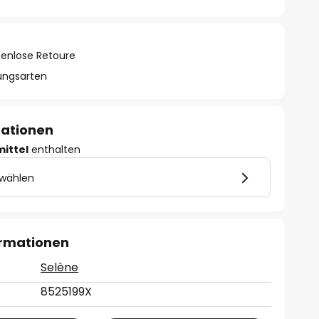
tenlose Retoure
lungsarten
mationen
mittel
enthalten
 wählen
ormationen
Selène
8525199X