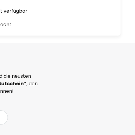
ort verfügbar
recht
d die neusten
Gutschein*
, den
önnen!