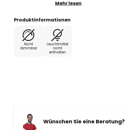
Licht sorgt.
Mehr lesen
Die Vielzahl an Varianten dieser
Produktinformationen
ermöglicht nahezu jede Beleuch
Nicht
Leuchtmittel
dimmbar
nicht
enthalten
Wünschen Sie eine Beratung?