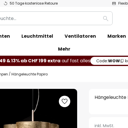
50 Tage kostenlose Retoure
Flexi
Suche
hten
Leuchtmittel
Ventilatoren
Marken
Mehr
49 & 13% ab CHF 199 extra
auf fast alles
Code:
WOW
k
mpen
Hängeleuchte Papiro
Hängeleuchte 
inkl. MwSt.