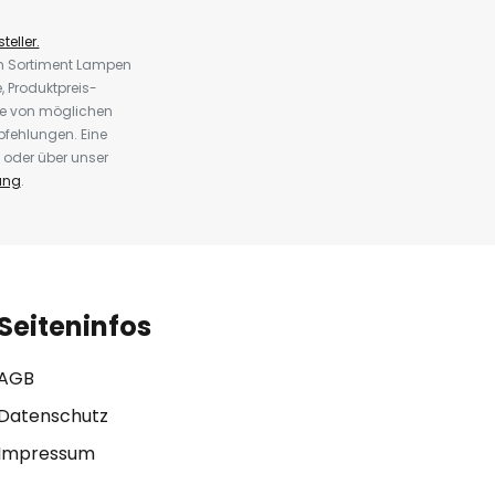
teller.
em Sortiment Lampen
 Produktpreis-
te von möglichen
fehlungen. Eine
 oder über unser
ung
.
Seiteninfos
AGB
Datenschutz
Impressum