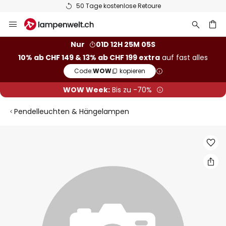
50 Tage kostenlose Retoure
Zum
Inhalt
springen
Nur
01D 12H 25M 05S
10% ab CHF 149 & 13% ab CHF 199 extra
auf fast alles
he
Code:
WOW
kopieren
WOW Week:
Bis zu -70%
Pendelleuchten & Hängelampen
Zum
Ende
der
Bildgalerie
springen