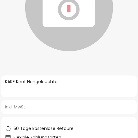
Zum
KARE Knot Hängeleuchte
Anfang
der
Bildgalerie
inkl. MwSt.
springen
50 Tage kostenlose Retoure
Flexible Zahlungsarten