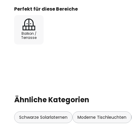
- Ladezeit: 8 - 10 h
Perfekt für diese Bereiche
- Betriebszeit: 23 - 25 h
Balkon /
- austauschbarer Akku
Terrasse
- Ladestandsanzeige
- Solarpanel: 4,5 W Monokristallin, gehärtete Gla
Ähnliche Kategorien
Schwarze Solarlaternen
Moderne Tischleuchten