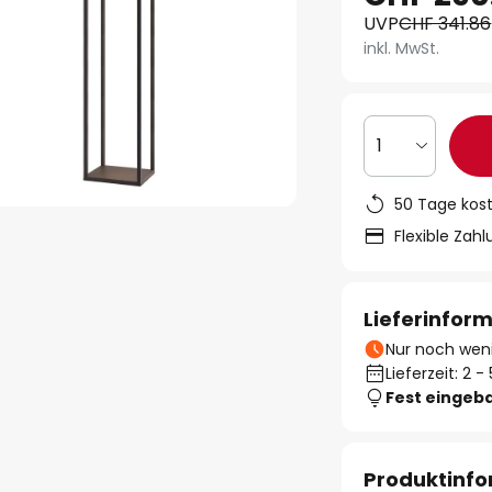
UVP
CHF 341.86
inkl. MwSt.
1
50 Tage kos
Flexible Zah
Lieferinfor
Nur noch weni
Lieferzeit: 2 
Fest eingeb
Produktinf