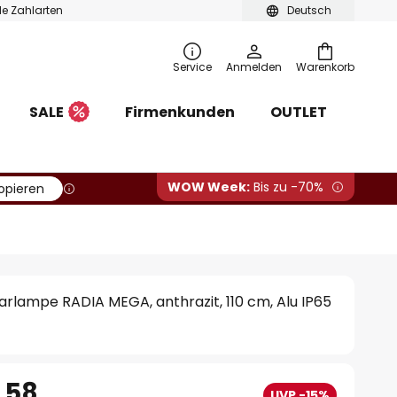
ble Zahlarten
Deutsch
Service
Anmelden
Warenkorb
SALE
Firmenkunden
OUTLET
WOW Week:
Bis zu -70%
opieren
rlampe RADIA MEGA, anthrazit, 110 cm, Alu IP65
.58
UVP -15%