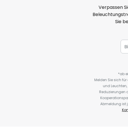
Verpassen Si
Beleuchtungstre
Sie b
*ab e
Melden Sie sich fü
und Leuchten,
Reduzierungen o
Kooperationspa
Abmeldung ist j
Kon