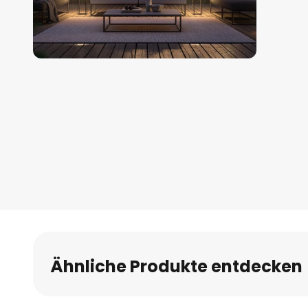
Zum
Anfang
der
Bildgalerie
springen
Ähnliche Produkte entdecken