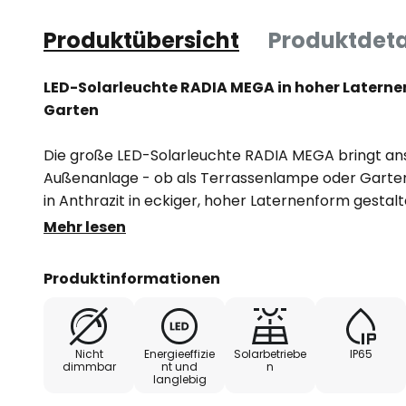
Produktübersicht
Produktdeta
LED-Solarleuchte RADIA MEGA in hoher Laterne
Garten
Die große LED-Solarleuchte RADIA MEGA bringt an
Außenanlage - ob als Terrassenlampe oder Gartenl
in Anthrazit in eckiger, hoher Laternenform gestal
nach unten ab. Der Betrieb erfolgt dank der Ausst
Mehr lesen
Dämmerungssensor vollständig autonom.
Produktinformationen
- Tageslichtsensor für automatisches Ein- und Auss
- UV-beständige Pulverbeschichtung
Nicht
Energieeffizie
Solarbetriebe
IP65
dimmbar
nt und
n
langlebig
- Schrauben aus rostfreiem Stahl