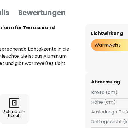
ils
Bewertungen
nform für Terrasse und
Lichtwirkung
Warmweiss
sprechende Lichtakzente in die
euchte. Sie ist aus Aluminium
tet und gibt warmweißes Licht
attung mit Solarmodul, Akku und
Abmessung
chalten bei 50 lux
Breite (cm):
Höhe (cm):
Ausladung / Tief
Schalter am
Produkt
Nettogewicht (k