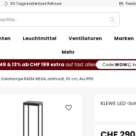
50 Tage kostenlose Retoure
Flexi
Suche
hten
Leuchtmittel
Ventilatoren
Marken
Mehr
49 & 13% ab CHF 199 extra
auf fast alles
Code:
WOW
k
-Solarlampe RADIA MEGA, anthrazit, 110 cm, Alu IP65
KLEWE LED-Sola
CHF 290