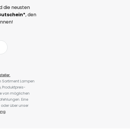
d die neusten
Gutschein*
, den
önnen!
teller.
em Sortiment Lampen
 Produktpreis-
te von möglichen
fehlungen. Eine
 oder über unser
ung
.