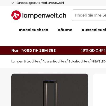
Zum
Europas grösste Markenauswahl
Inhalt
Finden
springen
Sie
Ihre
Innenleuchten
Räume
Aussenleuc
Leuchte...
10% ab CHF 1
Nur
00D 11H 28M 37S
Lampen & Leuchten
Aussenleuchten
Solarleuchten
KLEWE LED
Zum
Ende
der
Bildgalerie
springen