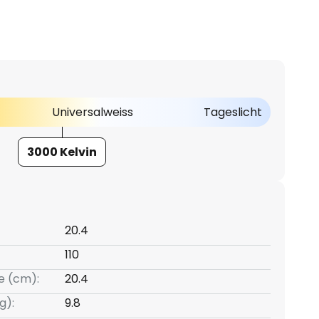
Universalweiss
Tageslicht
3000 Kelvin
20.4
110
e (cm):
20.4
g):
9.8