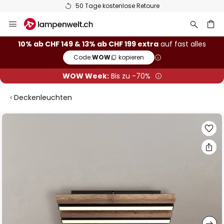
50 Tage kostenlose Retoure
Zum
Inhalt
springen
10% ab CHF 149 & 13% ab CHF 199 extra
auf fast alles
Code:
WOW
kopieren
he
WOW Week:
Bis zu -70%
Deckenleuchten
Zum
Ende
der
Bildgalerie
springen