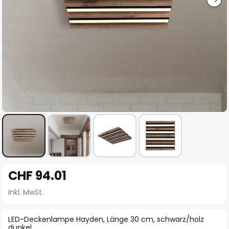
Zum
CHF 94.01
Anfang
der
inkl. MwSt.
Bildgalerie
springen
LED-Deckenlampe Hayden, Länge 30 cm, schwarz/holz
dunkel