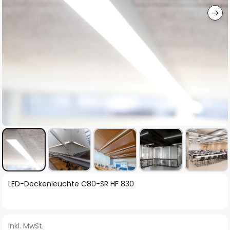
Zum
LED-Deckenleuchte C80-SR HF 830
Anfang
der
Bildgalerie
inkl. MwSt.