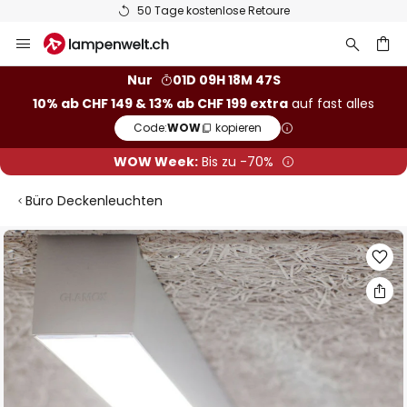
50 Tage kostenlose Retoure
Zum
Inhalt
springen
Nur
01D 09H 18M 46S
10% ab CHF 149 & 13% ab CHF 199 extra
auf fast alles
he
Code:
WOW
kopieren
WOW Week:
Bis zu -70%
Büro Deckenleuchten
Zum
Ende
der
Bildgalerie
springen