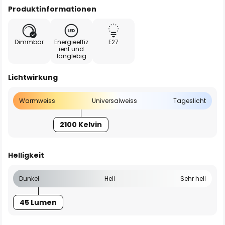
Produktinformationen
Dimmbar
Energieeffiz
E27
ient und
langlebig
Lichtwirkung
Warmweiss
Universalweiss
Tageslicht
2100 Kelvin
Helligkeit
Dunkel
Hell
Sehr hell
45 Lumen