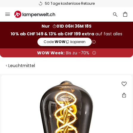
50 Tage kostenlose Retoure
Zum
Inhalt
springen
Nur
01D 06H 36M 17S
10% ab CHF 149 & 13% ab CHF 199 extra
auf fast alles
he
Code:
WOW
kopieren
WOW Week:
Bis zu -70%
Leuchtmittel
Zum
Ende
der
Bildgalerie
springen