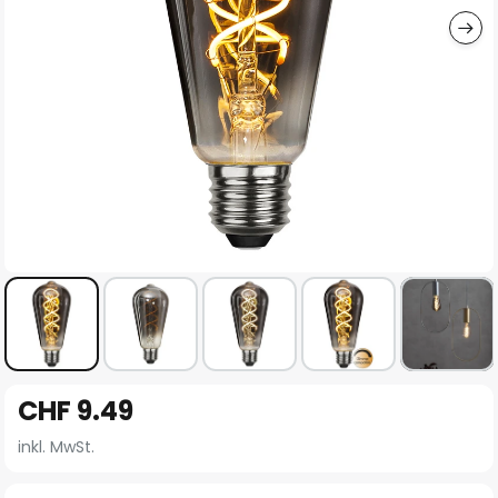
Zum
CHF 9.49
Anfang
der
inkl. MwSt.
Bildgalerie