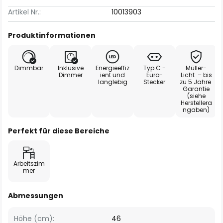
Artikel Nr.:
10013903
Produktinformationen
Dimmbar
Inklusive
Energieeffiz
Typ C -
Müller-
Dimmer
ient und
Euro-
Licht – bis
langlebig
Stecker
zu 5 Jahre
Garantie
(siehe
Herstellera
ngaben)
Perfekt für diese Bereiche
Arbeitszim
mer
Abmessungen
Höhe (cm):
46