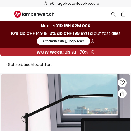
50 Tage kostenlose Retoure
Zum
Inhalt
springen
Nur
01D 19H 01M 59S
10% ab CHF 149 & 13% ab CHF 199 extra
auf fast alles
he
Code:
WOW
kopieren
WOW Week:
Bis zu -70%
Schreibtischleuchten
Zum
Ende
der
Bildgalerie
springen