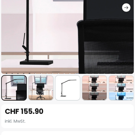
Zum
CHF 155.90
Anfang
der
inkl. MwSt.
Bildgalerie