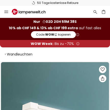
50 Tage kostenlose Retoure
Zum
Inhalt
springen
Nur
02D 20H 59M 38S
10% ab CHF 149 & 13% ab CHF 199 extra
auf fast alles
he
Code:
WOW
kopieren
WOW Week:
Bis zu -70%
Wandleuchten
Zum
Ende
der
Bildgalerie
springen