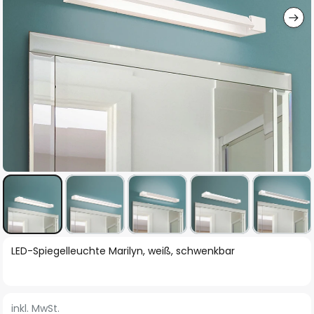
Zum
LED-Spiegelleuchte Marilyn, weiß, schwenkbar
Anfang
der
Bildgalerie
inkl. MwSt.