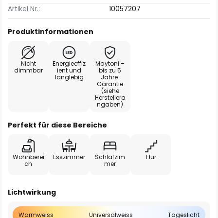
Artikel Nr.:
10057207
Produktinformationen
Nicht
Energieeffiz
Maytoni –
dimmbar
ient und
bis zu 5
langlebig
Jahre
Garantie
(siehe
Herstellera
ngaben)
Perfekt für diese Bereiche
Wohnberei
Esszimmer
Schlafzim
Flur
ch
mer
Lichtwirkung
Warmweiss
Universalweiss
Tageslicht