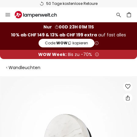
50 Tage kostenlose Retoure
Zum
Inhalt
springen
Nur
00D 23H 01M 11S
10% ab CHF 149 & 13% ab CHF 199 extra
auf fast alles
he
Code:
WOW
kopieren
WOW Week:
Bis zu -70%
Wandleuchten
Zum
Ende
der
Bildgalerie
springen