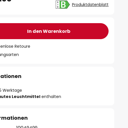
Produktdatenblatt
In den Warenkorb
tenlose Retoure
lungsarten
mationen
- 5 Werktage
autes Leuchtmittel
enthalten
ormationen
10049499