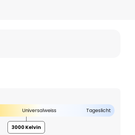
Universalweiss
Tageslicht
3000 Kelvin