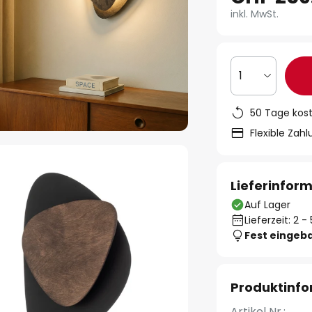
inkl. MwSt.
1
50 Tage kos
Flexible Zah
Lieferinfor
Auf Lager
Lieferzeit: 2 
Fest eingeb
Produktinf
Artikel Nr.: