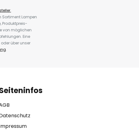
teller.
em Sortiment Lampen
 Produktpreis-
te von möglichen
fehlungen. Eine
 oder über unser
ung
.
Seiteninfos
AGB
Datenschutz
Impressum