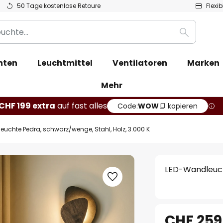
50 Tage kostenlose Retoure
Flexi
Suche
hten
Leuchtmittel
Ventilatoren
Marken
Mehr
CHF 199 extra
auf fast alles
Code:
WOW
kopieren
uchte Pedra, schwarz/wenge, Stahl, Holz, 3.000 K
LED-Wandleucht
CHF 259