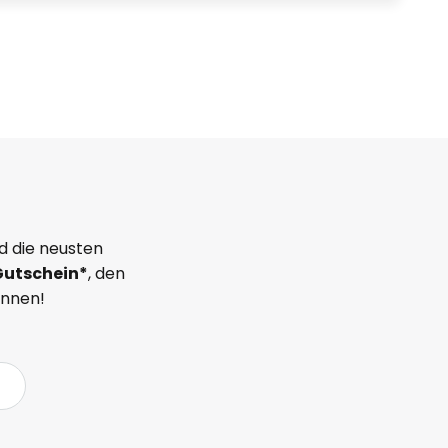
d die neusten
Gutschein*
, den
önnen!