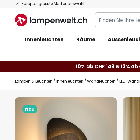
Zum
Europas grösste Markenauswahl
Inhalt
Finden
springen
Sie
Ihre
Innenleuchten
Räume
Aussenleuc
Leuchte...
10% ab CHF 149 & 13% ab 
Lampen & Leuchten
Innenleuchten
Wandleuchten
LED-Wandle
Zum
Ende
Neu
der
Bildgalerie
springen