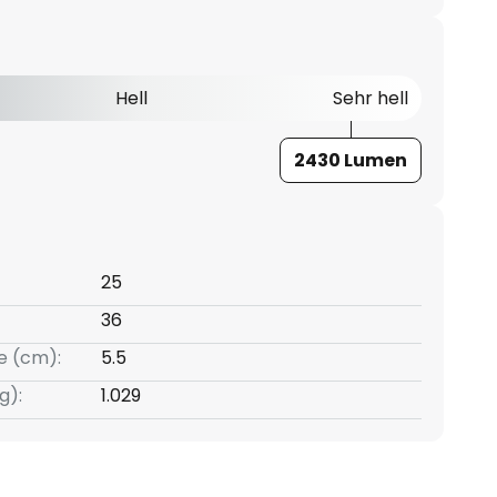
Hell
Sehr hell
2430 Lumen
25
36
e (cm):
5.5
g):
1.029