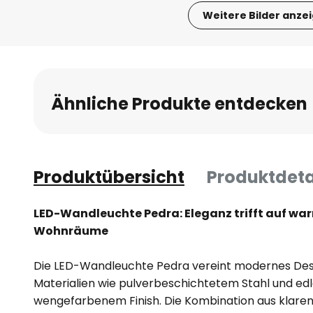
Weitere Bilder anze
Zum
Anfang
der
Bildgalerie
Ähnliche Produkte entdecken
springen
Produktübersicht
Produktdeta
LED-Wandleuchte Pedra: Eleganz trifft auf warm
Wohnräume
Die LED-Wandleuchte Pedra vereint modernes Des
Materialien wie pulverbeschichtetem Stahl und edl
wengefarbenem Finish. Die Kombination aus klaren 