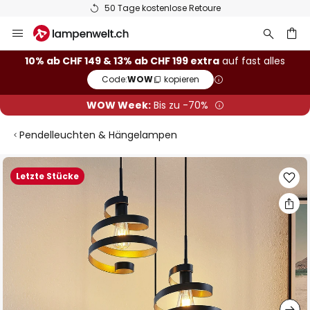
50 Tage kostenlose Retoure
Zum
Inhalt
springen
10% ab CHF 149 & 13% ab CHF 199 extra
auf fast alles
Code:
WOW
kopieren
he
WOW Week:
Bis zu -70%
Pendelleuchten & Hängelampen
Zum
Letzte Stücke
Ende
der
Bildgalerie
springen