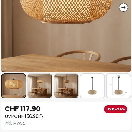
Zum
CHF 117.90
UVP -24%
Anfang
UVP
CHF 156.90
der
inkl. MwSt.
Bildgalerie