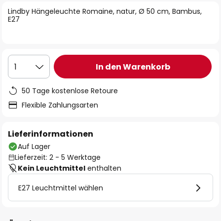
springen
Lindby Hängeleuchte Romaine, natur, Ø 50 cm, Bambus,
E27
In den Warenkorb
1
50 Tage kostenlose Retoure
Flexible Zahlungsarten
Lieferinformationen
Auf Lager
Lieferzeit: 2 - 5 Werktage
Kein Leuchtmittel
enthalten
E27 Leuchtmittel wählen