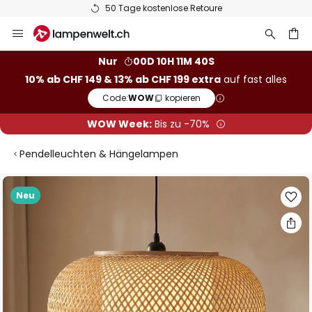
50 Tage kostenlose Retoure
Zum
Inhalt
springen
Nur
00D 10H 11M 39S
10% ab CHF 149 & 13% ab CHF 199 extra
auf fast alles
he
Code:
WOW
kopieren
WOW Week:
Bis zu -70%
Pendelleuchten & Hängelampen
Zum
Neu
Ende
der
Bildgalerie
springen