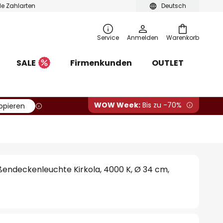
ble Zahlarten
Deutsch
Service
Anmelden
Warenkorb
SALE
Firmenkunden
OUTLET
WOW Week:
Bis zu -70%
opieren
endeckenleuchte Kirkola, 4000 K, Ø 34 cm,