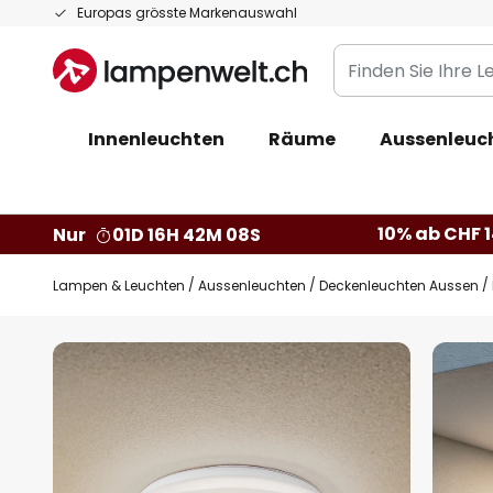
Zum
Europas grösste Markenauswahl
Inhalt
Finden
springen
Sie
Ihre
Innenleuchten
Räume
Aussenleuc
Leuchte...
10% ab CHF 1
Nur
01D 16H 42M 07S
Lampen & Leuchten
Aussenleuchten
Deckenleuchten Aussen
Zum
Ende
der
Bildgalerie
springen