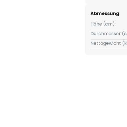
grierte Bewegungsmelder ist
arports, Flure usw.
Abmessung
lder:
Höhe (cm):
Durchmesser (c
Nettogewicht (k