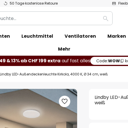
50 Tage kostenlose Retoure
Flexi
Suche
hten
Leuchtmittel
Ventilatoren
Marken
Mehr
49 & 13% ab CHF 199 extra
auf fast alles
Code:
WOW
k
Lindby LED-Außendeckenleuchte Kirkola, 4000 K, Ø 34 cm, weiß
Lindby LED-Auß
weiß