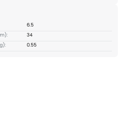
6.5
m):
34
g):
0.55