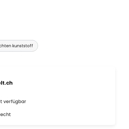
chten kunststoff
t.ch
ort verfügbar
recht