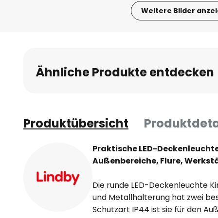
Weitere Bilder anze
Zum
Anfang
der
Bildgalerie
Ähnliche Produkte entdecken
springen
Produktübersicht
Produktdeta
Praktische LED-Deckenleucht
Außenbereiche, Flure, Werkst
Die runde LED-Deckenleuchte Kir
und Metallhalterung hat zwei be
Schutzart IP44 ist sie für den A