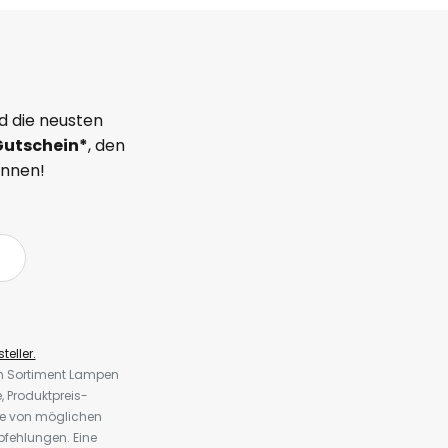
d die neusten
Gutschein*
, den
önnen!
teller.
em Sortiment Lampen
 Produktpreis-
te von möglichen
fehlungen. Eine