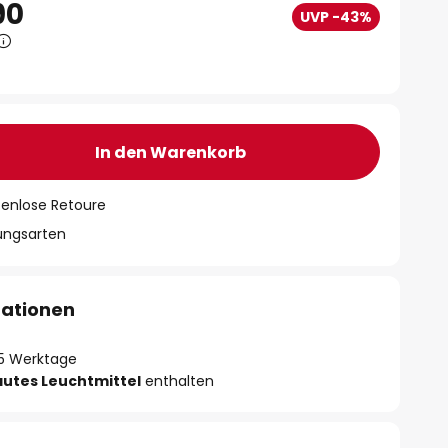
90
UVP -43%
In den Warenkorb
tenlose Retoure
lungsarten
mationen
- 5 Werktage
autes Leuchtmittel
enthalten