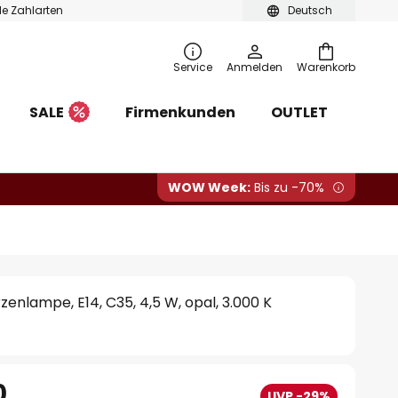
ble Zahlarten
Deutsch
Service
Anmelden
Warenkorb
SALE
Firmenkunden
OUTLET
WOW Week:
Bis zu -70%
zenlampe, E14, C35, 4,5 W, opal, 3.000 K
0
UVP -29%