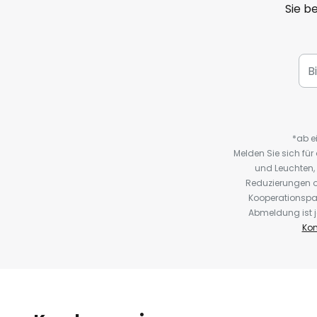
Sie b
*ab e
Melden Sie sich fü
und Leuchten,
Reduzierungen o
Kooperationspa
Abmeldung ist j
Kon