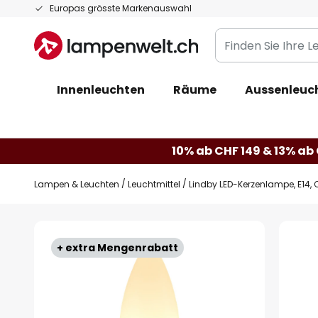
Zum
Europas grösste Markenauswahl
Inhalt
Finden
springen
Sie
Ihre
Innenleuchten
Räume
Aussenleuc
Leuchte...
10% ab CHF 149 & 13% ab 
Lampen & Leuchten
Leuchtmittel
Lindby LED-Kerzenlampe, E14, C
Zum
Ende
+ extra Mengenrabatt
der
Bildgalerie
springen