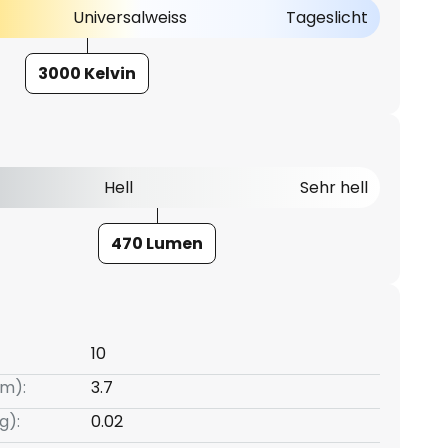
Universalweiss
Tageslicht
3000 Kelvin
Hell
Sehr hell
470 Lumen
10
m):
3.7
g):
0.02