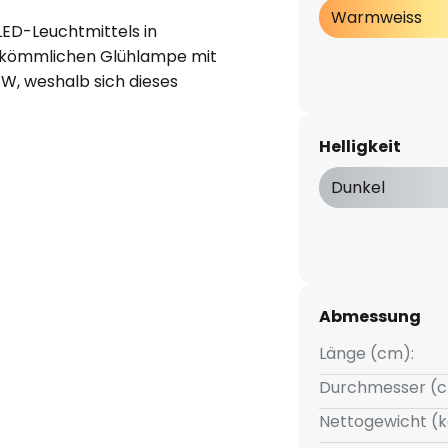
Warmweiss
 LED-Leuchtmittels in
erkömmlichen Glühlampe mit
W, weshalb sich dieses
 Alternative zum Einsatz in den
tet.
Helligkeit
Dunkel
Abmessung
Länge (cm):
Durchmesser (c
Nettogewicht (k