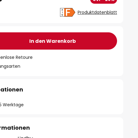
Produktdatenblatt
In den Warenkorb
tenlose Retoure
lungsarten
mationen
- 5 Werktage
ormationen