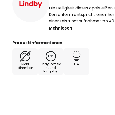
Die Helligkeit dieses opalweißen
Kerzenform entspricht einer h
einer Leistungsaufnahme von 40 
Leuchtmittel als energiesparende
Mehr lesen
verschiedensten Bereichen anbie
Produktinformationen
- nicht dimmbar
Nicht
Energieeffizie
E14
dimmbar
nt und
langlebig