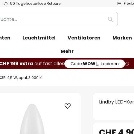
50 Tage kostenlose Retoure
Flexi
Suche
hten
Leuchtmittel
Ventilatoren
Marken
Mehr
CHF 199 extra
auf fast alles
Code:
WOW
kopieren
35, 4,5 W, opal, 3.000 K
Lindby LED-Ker
CHF 4.9