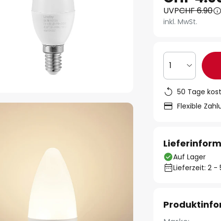
UVP
CHF 6.90
inkl. MwSt.
1
50 Tage kos
Flexible Zah
Lieferinfor
Auf Lager
Lieferzeit: 2 
Produktinf