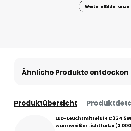
Weitere Bilder anze
Zum
Anfang
der
Bildgalerie
springen
Ähnliche Produkte entdecken
Produktübersicht
Produktdeta
LED-Leuchtmittel E14 C35 4,5W
warmweißer Lichtfarbe (3.000