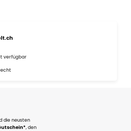
t.ch
ort verfügbar
recht
d die neusten
Gutschein*
, den