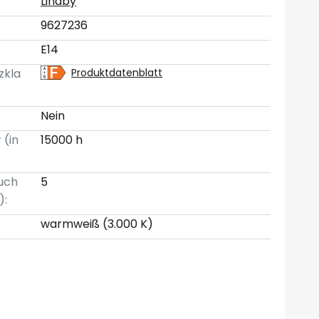
Lindby
9627236
E14
zkla
Produktdatenblatt
Nein
 (in
15000 h
uch
5
):
warmweiß (3.000 K)