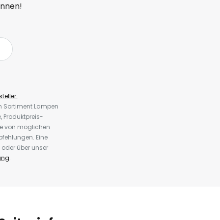
önnen!
teller.
em Sortiment Lampen
 Produktpreis-
te von möglichen
fehlungen. Eine
 oder über unser
ung
.