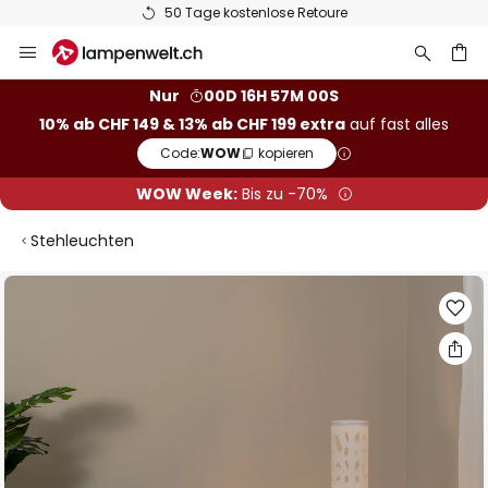
50 Tage kostenlose Retoure
Zum
Inhalt
springen
Nur
00D 16H 56M 59S
10% ab CHF 149 & 13% ab CHF 199 extra
auf fast alles
he
Code:
WOW
kopieren
WOW Week:
Bis zu -70%
Stehleuchten
Zum
Ende
der
Bildgalerie
springen