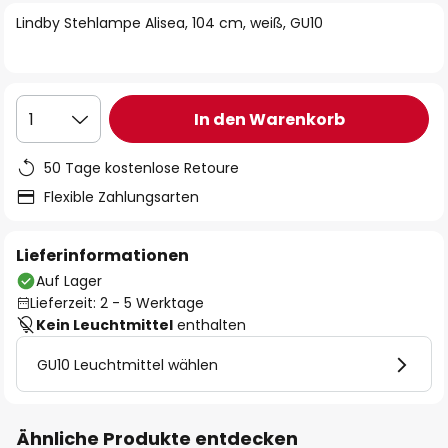
springen
Lindby Stehlampe Alisea, 104 cm, weiß, GU10
In den Warenkorb
1
50 Tage kostenlose Retoure
Flexible Zahlungsarten
Lieferinformationen
Auf Lager
Lieferzeit: 2 - 5 Werktage
Kein Leuchtmittel
enthalten
GU10 Leuchtmittel wählen
Ähnliche Produkte entdecken