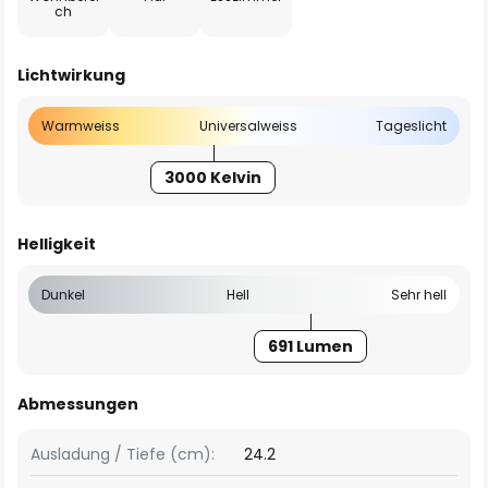
ch
Lichtwirkung
Warmweiss
Universalweiss
Tageslicht
3000 Kelvin
Helligkeit
Dunkel
Hell
Sehr hell
691 Lumen
Abmessungen
Ausladung / Tiefe (cm):
24.2