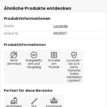
Ähnliche Produkte entdecken
Produktinformationen
Marke:
Lucande
Artikel Nr.:
9626107
Produktinformationen
Nicht
Energieeffiz
Schalter
Lucande –
dimmbar
ient und
am
bis zu 5
langlebig
Produkt
Jahre
Garantie
(siehe
Herstellera
ngaben)
Perfekt für diese Bereiche
Wohnberei
Flur
Esszimmer