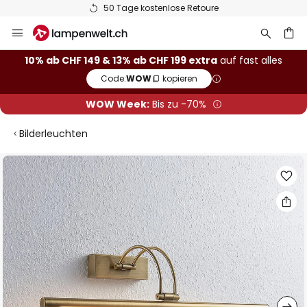
50 Tage kostenlose Retoure
Zum
Inhalt
springen
10% ab CHF 149 & 13% ab CHF 199 extra
auf fast alles
Code:
WOW
kopieren
he
WOW Week:
Bis zu -70%
Bilderleuchten
Zum
Ende
der
Bildgalerie
springen