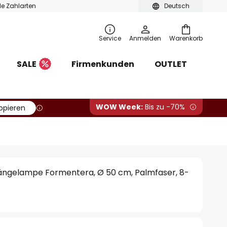
ble Zahlarten
Deutsch
Service
Anmelden
Warenkorb
SALE
Firmenkunden
OUTLET
WOW Week:
Bis zu -70%
opieren
ngelampe Formentera, Ø 50 cm, Palmfaser, 8-