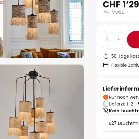
CHF 1’2
inkl. MwSt.
1
50 Tage kos
Flexible Zah
Lieferinfor
Nur noch weni
Lieferzeit: 2 
Kein Leucht
E27 Leuchtmi