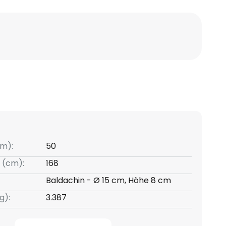
m):
50
 (cm):
168
Baldachin - Ø 15 cm, Höhe 8 cm
g):
3.387