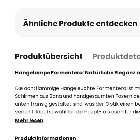
Ähnliche Produkte entdecken
Produktübersicht
Produktdeta
Hängelampe Formentera: Natürliche Eleganz m
Die achtflammige Hängeleuchte Formentera ist m
Schirmen aus Bana und handgesäumten Fasern der 
unten fransig gestaltet sind, was der Optik einen 
verleiht. Ideal sowohl für die Haupt- als auch für di
einem Tisch, geeignet.
Mehr lesen
- mit Kabeln aus Silikon und Textil
Produktinformationen