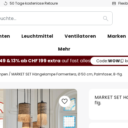
50 Tage kostenlose Retoure
Flexi
Suche
hten
Leuchtmittel
Ventilatoren
Marken
Mehr
49 & 13% ab CHF 199 extra
auf fast alles
Code:
WOW
k
mpen
MARKET SET Hängelampe Formentera, Ø 50 cm, Palmfaser, 8-flg.
MARKET SET Hä
flg.