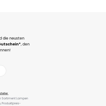
d die neusten
Gutschein*
, den
önnen!
teller.
em Sortiment Lampen
 Produktpreis-