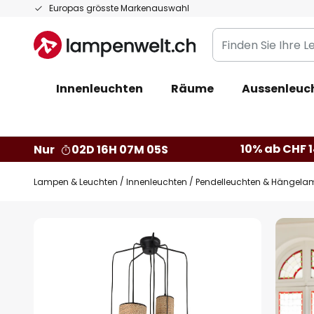
Zum
Europas grösste Markenauswahl
Inhalt
Finden
springen
Sie
Ihre
Innenleuchten
Räume
Aussenleuc
Leuchte...
10% ab CHF 1
Nur
02D 16H 07M 04S
Lampen & Leuchten
Innenleuchten
Pendelleuchten & Hängela
Zum
Ende
der
Bildgalerie
springen