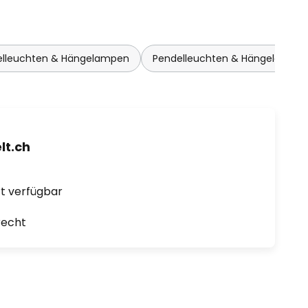
elleuchten & Hängelampen
Pendelleuchten & Hängelampe
t.ch
ort verfügbar
recht