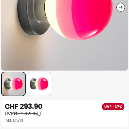
Zum
CHF 293.90
UVP -37%
Anfang
UVP
CHF 471.15
der
inkl. MwSt.
Bildgalerie