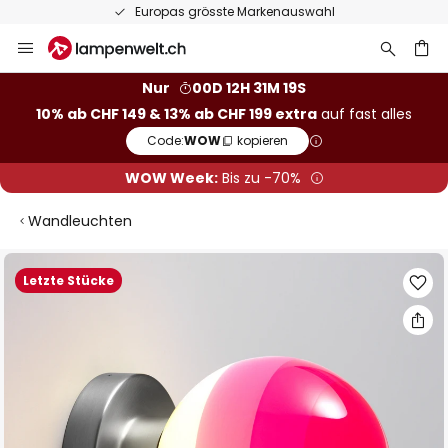
Europas grösste Markenauswahl
Zum
Inhalt
springen
Nur
00D 12H 31M 18S
10% ab CHF 149 & 13% ab CHF 199 extra
auf fast alles
he
Code:
WOW
kopieren
WOW Week:
Bis zu -70%
Wandleuchten
Zum
Letzte Stücke
Ende
der
Bildgalerie
springen