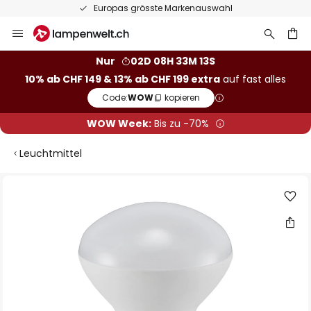
Europas grösste Markenauswahl
Zum
Inhalt
springen
Nur
02D 08H 33M 12S
10% ab CHF 149 & 13% ab CHF 199 extra
auf fast alles
he
Code:
WOW
kopieren
WOW Week:
Bis zu -70%
Leuchtmittel
Zum
Ende
der
Bildgalerie
springen