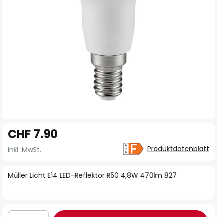
Zum
CHF 7.90
Anfang
der
Produktdatenblatt
inkl. MwSt.
Bildgalerie
springen
Müller Licht E14 LED-Reflektor R50 4,8W 470lm 827