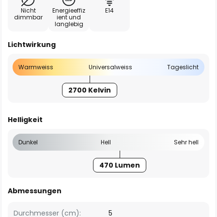
Nicht
Energieeffiz
E14
dimmbar
ient und
langlebig
Lichtwirkung
Warmweiss
Universalweiss
Tageslicht
2700 Kelvin
Helligkeit
Dunkel
Hell
Sehr hell
470 Lumen
Abmessungen
Durchmesser (cm):
5