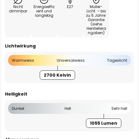
Nicht
Energieeffiz
E27
Müller-
dimmbar
ient und
Licht – bis
langlebig
zu 5 Jahre
Garantie
(siehe
Herstellera
ngaben)
Lichtwirkung
Warmweiss
Universalweiss
Tageslicht
2700 Kelvin
Helligkeit
Dunkel
Hell
Sehr hell
1055 Lumen