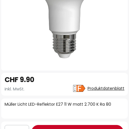
Zum
CHF 9.90
Anfang
der
Produktdatenblatt
inkl. MwSt.
Bildgalerie
springen
Müller Licht LED-Reflektor E27 11 W matt 2.700 K Ra 80