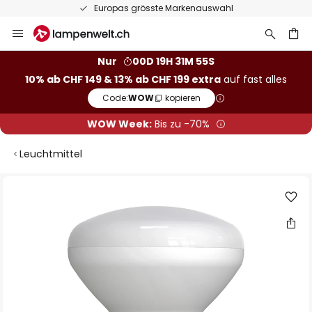
Europas grösste Markenauswahl
Zum
Inhalt
springen
Nur
00D 19H 31M 54S
10% ab CHF 149 & 13% ab CHF 199 extra
auf fast alles
he
Code:
WOW
kopieren
WOW Week:
Bis zu -70%
Leuchtmittel
Zum
Ende
der
Bildgalerie
springen