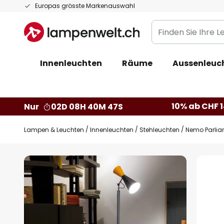
Zum
Europas grösste Markenauswahl
Inhalt
Finden
springen
Sie
Ihre
Innenleuchten
Räume
Aussenleuc
Leuchte...
10% ab CHF 1
Nur
02D 08H 40M 46S
Lampen & Leuchten
Innenleuchten
Stehleuchten
Nemo Parlia
Zum
Ende
der
Bildgalerie
springen