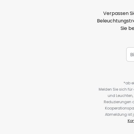
Verpassen Si
Beleuchtungstre
Sie b
*ab e
Melden Sie sich fü
und Leuchten,
Reduzierungen o
Kooperationspa
Abmeldung ist j
Kon