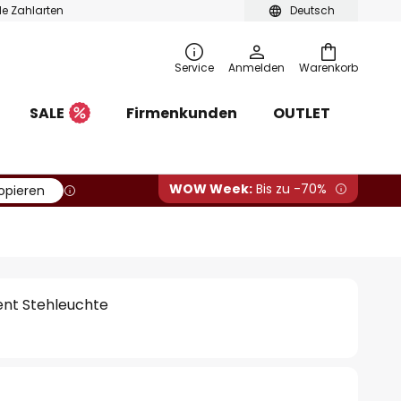
ble Zahlarten
Deutsch
Service
Anmelden
Warenkorb
SALE
Firmenkunden
OUTLET
WOW Week:
Bis zu -70%
opieren
nt Stehleuchte