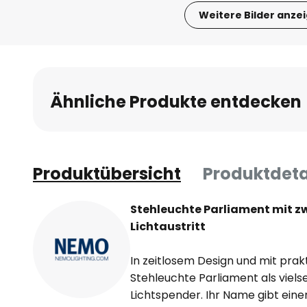
Weitere Bilder anze
Zum
Anfang
der
Bildgalerie
Ähnliche Produkte entdecken
springen
Produktübersicht
Produktdeta
Stehleuchte Parliament mit z
Lichtaustritt
In zeitlosem Design und mit prakt
Stehleuchte Parliament als viels
Lichtspender. Ihr Name gibt einen