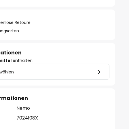
tenlose Retoure
lungsarten
mationen
mittel
enthalten
 wählen
ormationen
Nemo
7024108X