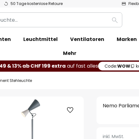
50 Tage kostenlose Retoure
Flexi
Suche
hten
Leuchtmittel
Ventilatoren
Marken
Mehr
49 & 13% ab CHF 199 extra
auf fast alles
Code:
WOW
k
ment Stehleuchte
Nemo Parliame
inkl. MwSt.