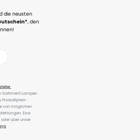
d die neusten
Gutschein*
, den
önnen!
teller.
em Sortiment Lampen
 Produktpreis-
te von möglichen
fehlungen. Eine
 oder über unser
ung
.