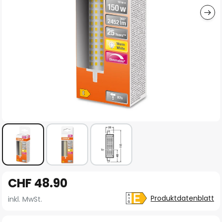
Zum
CHF 48.90
Anfang
der
Produktdatenblatt
inkl. MwSt.
Bildgalerie