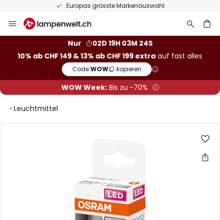
Europas grösste Markenauswahl
Zum
Inhalt
springen
Nur
02D 19H 03M 24S
10% ab CHF 149 & 13% ab CHF 199 extra
auf fast alles
he
Code:
WOW
kopieren
WOW Week:
Bis zu -70%
Leuchtmittel
Zum
Ende
der
Bildgalerie
springen