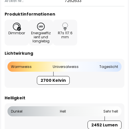
Artikel Nr.:
7262633
Produktinformationen
Dimmbar
Energieeffiz
R7s 117.6
ient und
mm
langlebig
Lichtwirkung
Warmweiss
Universalweiss
Tageslicht
2700 Kelvin
Helligkeit
Dunkel
Hell
Sehr hell
2452 Lumen