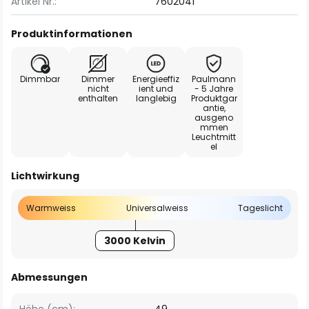
Artikel Nr.:
7602041
Produktinformationen
Dimmbar
Dimmer
Energieeffiz
Paulmann
nicht
ient und
- 5 Jahre
enthalten
langlebig
Produktgar
antie,
ausgeno
mmen
Leuchtmitt
el
Lichtwirkung
Warmweiss
Universalweiss
Tageslicht
3000 Kelvin
Abmessungen