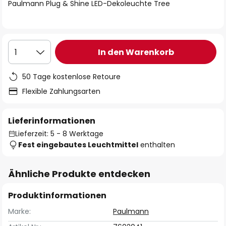
springen
Paulmann Plug & Shine LED-Dekoleuchte Tree
In den Warenkorb
1
50 Tage kostenlose Retoure
Flexible Zahlungsarten
Lieferinformationen
Lieferzeit: 5 - 8 Werktage
Fest eingebautes Leuchtmittel
enthalten
Ähnliche Produkte entdecken
Produktinformationen
Marke:
Paulmann