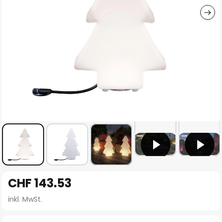
Zum
CHF 143.53
Anfang
der
inkl. MwSt.
Bildgalerie