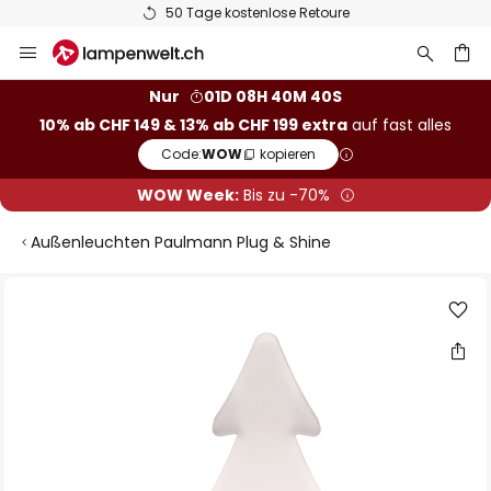
50 Tage kostenlose Retoure
Zum
Inhalt
springen
Nur
01D 08H 40M 40S
10% ab CHF 149 & 13% ab CHF 199 extra
auf fast alles
he
Code:
WOW
kopieren
WOW Week:
Bis zu -70%
Außenleuchten Paulmann Plug & Shine
Zum
Ende
der
Bildgalerie
springen