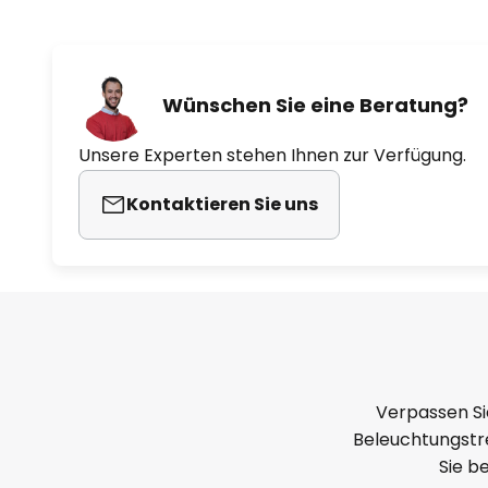
Lichtszenarien lassen sich darin 
Auch die Bluetooth-Technologie 
passende Philips Hue Bluetooth
Wünschen Sie eine Beratung?
vorhandenes Smart-Home-Syste
Smartphone oder Tablet möglich
Unsere Experten stehen Ihnen zur Verfügung.
trotzdem sehr smart.
Kontaktieren Sie uns
Besonderheiten / Kompatibilität
- steuerbar mit dem Hue Dimmsc
enthalten)
- dimmbar (via App oder Dimms
Verpassen Si
- kompatibel mit vorhandenem P
Beleuchtungstre
Sie b
- steuerbar mit passender Hue