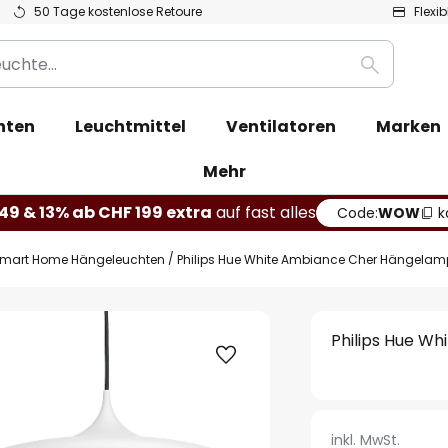
50 Tage kostenlose Retoure
Flexi
Suche
hten
Leuchtmittel
Ventilatoren
Marken
Mehr
49 & 13% ab CHF 199 extra
auf fast alles
Code:
WOW
k
mart Home Hängeleuchten
Philips Hue White Ambiance Cher Hängelam
Philips Hue W
inkl. MwSt.