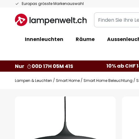
Zum
Europas grösste Markenauswahl
Inhalt
Finden
springen
Sie
Ihre
Innenleuchten
Räume
Aussenleuc
Leuchte...
10% ab CHF 1
Nur
00D 17H 05M 40S
Lampen & Leuchten
Smart Home
Smart Home Beleuchtung
S
Zum
Ende
der
Bildgalerie
springen