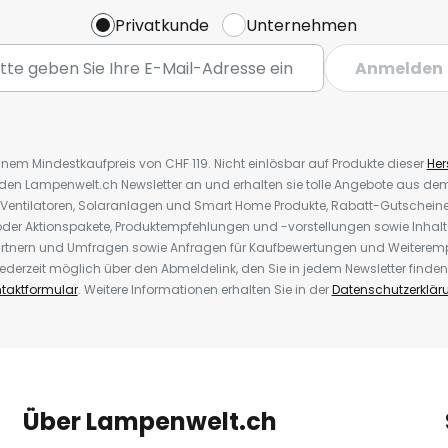
Privatkunde
Unternehmen
en Systemen, wie zum Beispiel
om) und Busch-Jäger
Anmelden
tion a: ZigBee-Einbindung über
l die Philips Hue Bridge (siehe
uerung vor Ort oder von
inem Mindestkaufpreis von CHF 119. Nicht einlösbar auf Produkte dieser
Hers
ie Möglichkeit zur
r den Lampenwelt.ch Newsletter an und erhalten sie tolle Angebote aus d
 Ventilatoren, Solaranlagen und Smart Home Produkte, Rabatt-Gutscheine,
exa, Apple HomeKit (Siri) und
der Aktionspakete, Produktempfehlungen und -vorstellungen sowie Inhal
rtnern und Umfragen sowie Anfragen für Kaufbewertungen und Weiteremp
ederzeit möglich über den Abmeldelink, den Sie in jedem Newsletter finden
tion b: Direkte Ansteuerung vor
taktformular
. Weitere Informationen erhalten Sie in der
Datenschutzerklär
r Hue Bluetooth-App. Bei
Lampen innerhalb der
tzung einer Bridge empfohlen.
Über Lampenwelt.ch