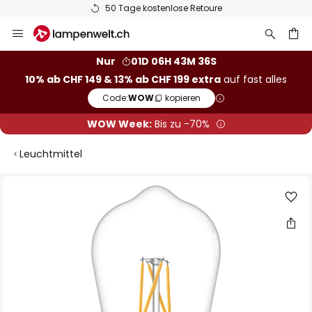
50 Tage kostenlose Retoure
Zum
Inhalt
springen
Nur
01D 06H 43M 35S
10% ab CHF 149 & 13% ab CHF 199 extra
auf fast alles
he
Code:
WOW
kopieren
WOW Week:
Bis zu -70%
Leuchtmittel
Zum
Ende
der
Bildgalerie
springen