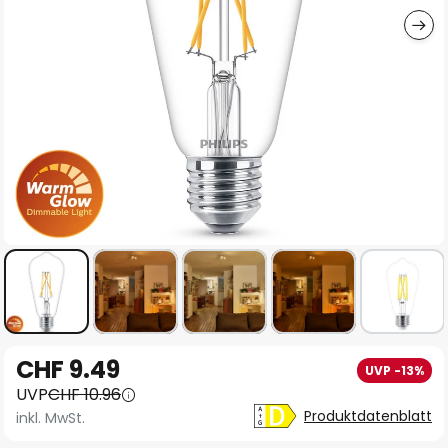
Zum
CHF 9.49
UVP -13%
Anfang
UVP
CHF 10.96
der
Produktdatenblatt
inkl. MwSt.
Bildgalerie