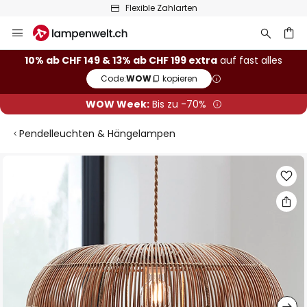
Flexible Zahlarten
Zum
Inhalt
springen
10% ab CHF 149 & 13% ab CHF 199 extra
auf fast alles
Code:
WOW
kopieren
he
WOW Week:
Bis zu -70%
Pendelleuchten & Hängelampen
Zum
Ende
der
Bildgalerie
springen