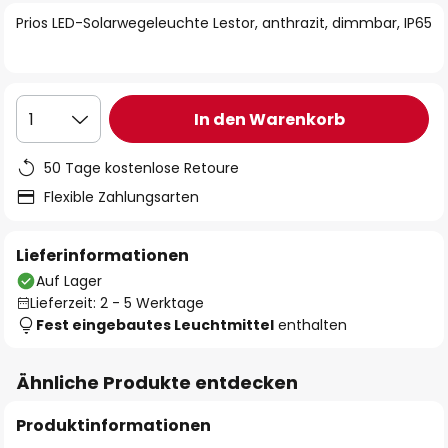
springen
Prios LED-Solarwegeleuchte Lestor, anthrazit, dimmbar, IP65
In den Warenkorb
1
50 Tage kostenlose Retoure
Flexible Zahlungsarten
Lieferinformationen
Auf Lager
Lieferzeit: 2 - 5 Werktage
Fest eingebautes Leuchtmittel
enthalten
Ähnliche Produkte entdecken
Produktinformationen