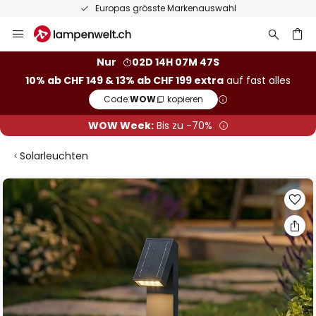
Europas grösste Markenauswahl
Zum
Inhalt
springen
Nur
02D 14H 07M 46S
10% ab CHF 149 & 13% ab CHF 199 extra
auf fast alles
he
Code:
WOW
kopieren
WOW Week:
Bis zu -70%
Solarleuchten
Zum
Ende
der
Bildgalerie
springen