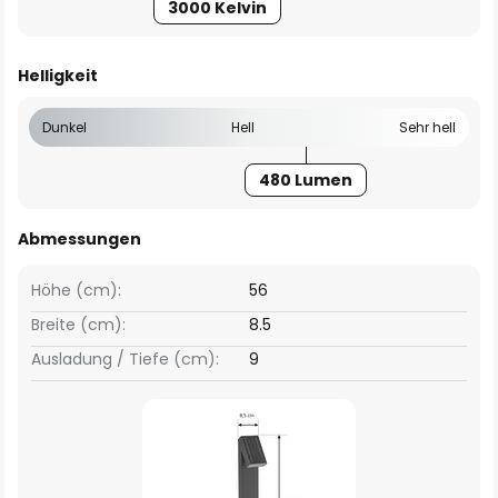
3000 Kelvin
Helligkeit
Dunkel
Hell
Sehr hell
480 Lumen
Abmessungen
Höhe (cm):
56
Breite (cm):
8.5
Ausladung / Tiefe (cm):
9