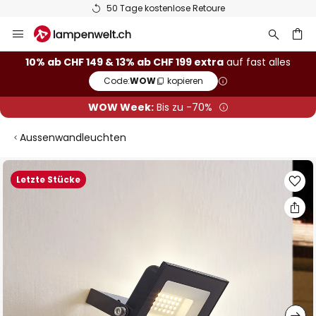
50 Tage kostenlose Retoure
Zum
Inhalt
springen
10% ab CHF 149 & 13% ab CHF 199 extra
auf fast alles
Code:
WOW
kopieren
he
WOW Week:
Bis zu -70%
Aussenwandleuchten
Zum
Letzte Stücke
Ende
der
Bildgalerie
springen