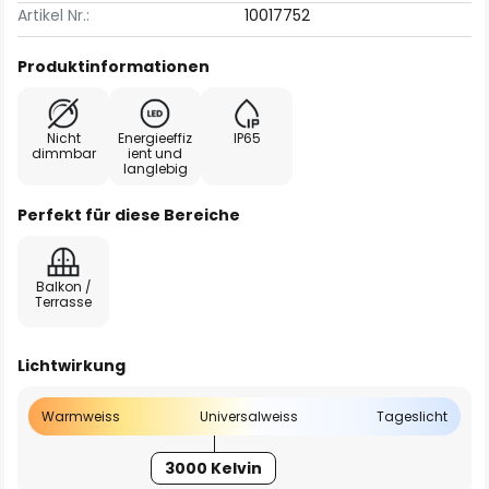
Artikel Nr.:
10017752
Produktinformationen
Nicht
Energieeffiz
IP65
dimmbar
ient und
langlebig
Perfekt für diese Bereiche
Balkon /
Terrasse
Lichtwirkung
Warmweiss
Universalweiss
Tageslicht
3000 Kelvin